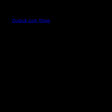
Weitere Titel
Es befinden sich keine Produkte im Warenkorb
Zurück zum Shop