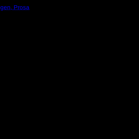
gen, Prosa
ierte ich zum Eingang des Zoos. Ich war sehr