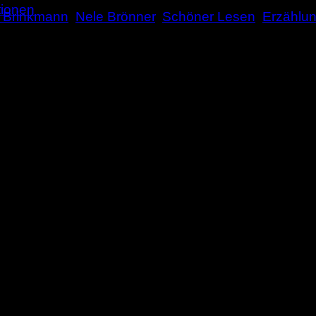
tionen
n Brinkmann
,
Nele Brönner
,
Schöner Lesen
,
Erzählun
ich den Löwen zum ersten Mal keuchen hörte, marsch
de immer größer.