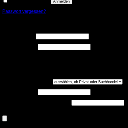
Angemeldet bleiben
Anmelden
Passwort vergessen?
Registrieren
Erforderlich
Benutzername
*
Erforderlich
E-Mail-Adresse
*
Ein Link zum Erstellen eines neuen Passwort wird an deine
E-Mail-Adresse gesendet.
Kundengruppe
(optional)
UST-ID
(optional)
Handelsregisternummer
(optional)
Dokumenten-Upload (PDF, max. 800kb)
(optional)