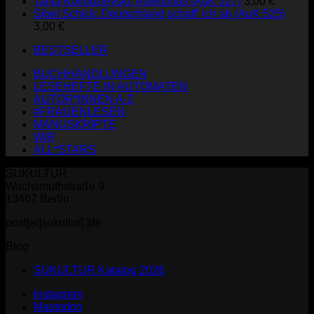
Tanja Kollodzieyski: Ableismus (AuK 527)
3,00
€
Sibel Schick: Deutschland schaff' ich ab (AuK 525)
3,00
€
BESTSELLER
BUCHHANDLUNGEN
LESEHEFTE IN AUTOMATEN
AUTOR*INNEN A-Z
#FRAUENLESEN
MANUSKRIPTE
WIR
ALL*STARS
SUKULTUR
Wachsmuthstraße 9
13467 Berlin
post[at]sukultur[.]de
Blog
SUKULTUR Katalog 2026
Instagram
Mastodon