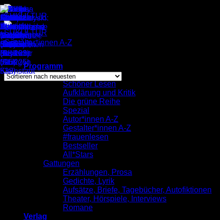
Zum
Inhalt
springen
Gestalter*innen A-Z
/
Nele Brönner
Einzelnes Ergebnis wird angezeigt
Programm
komplett
Schöner Lesen
Aufklärung und Kritik
Nele Brönner
Die grüne Reihe
Spezial
Autor*innen A-Z
Gestalter*innen A-Z
#frauenlesen
Bestseller
All*Stars
Gattungen
Erzählungen, Prosa
Gedichte, Lyrik
Aufsätze, Briefe, Tagebücher, Autofiktionen
Theater, Hörspiele, Interviews
Romane
Verlag