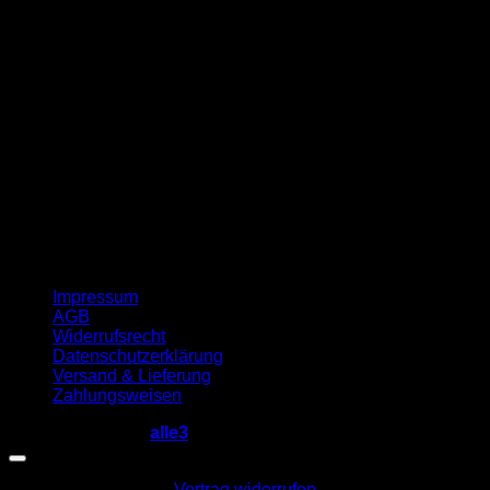
G
Impressum
AGB
Widerrufsrecht
Datenschutzerklärung
Versand & Lieferung
Zahlungsweisen
Copyright 2026 ©
alle3
Vertrag widerrufen