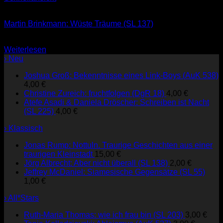
Nicht vorrätig
Martin Brinkmann: Wüste Träume (SL 137)
2,00
€
Weiterlesen
› Neu
Joshua Groß: Bekenntnisse eines Link-Boys (AuK 538)
4,00
€
Christine Zureich: fruchtfolgen (DgR 18)
4,00
€
Atefe Asadi & Daniela Dröscher: Schreiben ist Nacht
(SL 225)
4,00
€
› Klassisch
Jonas Rump: Nottuln. Traurige Geschichten aus einer
traurigen Kleinstadt
15,00
€
Jörg Albrecht: Aber nicht überall (SL 138)
2,00
€
Jeffrey McDaniel: Siamesische Gegensätze (SL 55)
1,00
€
› All*Stars
Ruth-Maria Thomas: wie ich frau bin (SL 203)
3,00
€