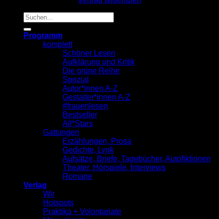
Suche
nach:
Programm
komplett
Schöner Lesen
Aufklärung und Kritik
Die grüne Reihe
Spezial
Autor*innen A-Z
Gestalter*innen A-Z
#frauenlesen
Bestseller
All*Stars
Gattungen
Erzählungen, Prosa
Gedichte, Lyrik
Aufsätze, Briefe, Tagebücher, Autofiktionen
Theater, Hörspiele, Interviews
Romane
Verlag
Wir
Hotspots
Praktika + Volontariate