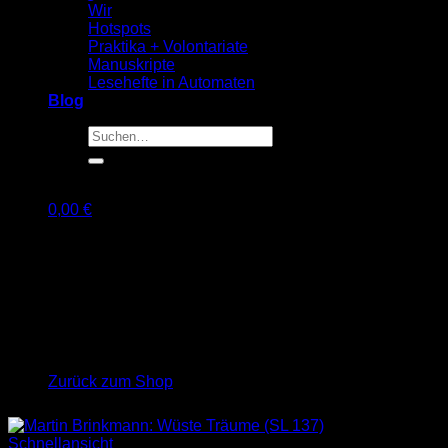
Wir
Hotspots
Praktika + Volontariate
Manuskripte
Lesehefte in Automaten
Blog
Suche
nach:
0,00
€
Warenkorb
Es befinden sich keine Produkte im Warenkorb.
Zurück zum Shop
Schnellansicht