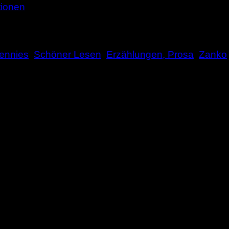
tionen
Hennies
,
Schöner Lesen
,
Erzählungen, Prosa
,
Zanko