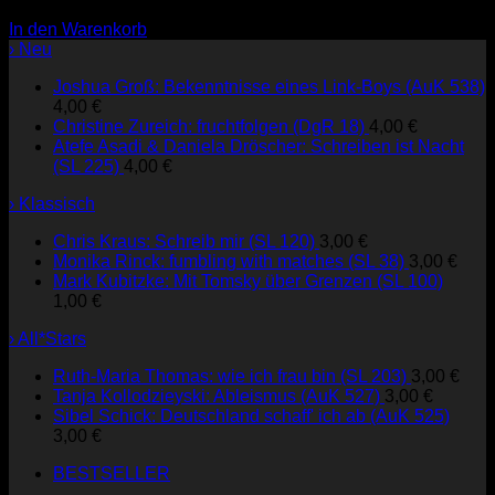
2,00
€
In den Warenkorb
› Neu
Joshua Groß: Bekenntnisse eines Link-Boys (AuK 538)
4,00
€
Christine Zureich: fruchtfolgen (DgR 18)
4,00
€
Atefe Asadi & Daniela Dröscher: Schreiben ist Nacht
(SL 225)
4,00
€
› Klassisch
Chris Kraus: Schreib mir (SL 120)
3,00
€
Monika Rinck: fumbling with matches (SL 38)
3,00
€
Mark Kubitzke: Mit Tomsky über Grenzen (SL 100)
1,00
€
› All*Stars
Ruth-Maria Thomas: wie ich frau bin (SL 203)
3,00
€
Tanja Kollodzieyski: Ableismus (AuK 527)
3,00
€
Sibel Schick: Deutschland schaff' ich ab (AuK 525)
3,00
€
BESTSELLER