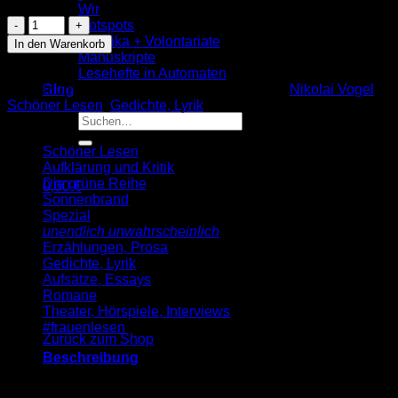
Wir
Nikolai
Hotspots
Vogel:
Praktika + Volontariate
In den Warenkorb
Große
Manuskripte
ungeordnete
Lesehefte in Automaten
Aufzählung
Artikelnummer:
9783955660383
Kategorien:
Nikolai Vogel
,
Blog
(SL
Schöner Lesen
,
Gedichte, Lyrik
135)
Suche
Menge
nach:
Schöner Lesen
Aufklärung und Kritik
Die grüne Reihe
0,00
€
Sonnenbrand
Warenkorb
Spezial
unendlich unwahrscheinlich
Erzählungen, Prosa
Gedichte, Lyrik
Aufsätze, Essays
Romane
Es befinden sich keine Produkte im Warenkorb.
Theater, Hörspiele, Interviews
#frauenlesen
Zurück zum Shop
Beschreibung
die Arbeitszeit, die Lebenszeit,