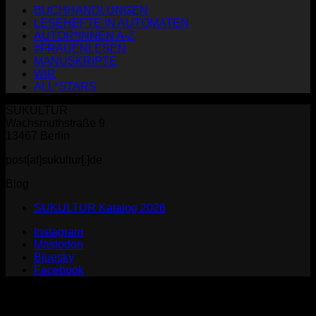
BUCHHANDLUNGEN
LESEHEFTE IN AUTOMATEN
AUTOR*INNEN A-Z
#FRAUENLESEN
MANUSKRIPTE
WIR
ALL*STARS
SUKULTUR
Wachsmuthstraße 9
13467 Berlin
post[at]sukultur[.]de
Blog
SUKULTUR Katalog 2026
Instagram
Mastodon
Bluesky
Facebook
P