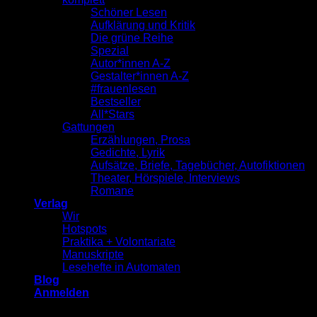
Schöner Lesen
Aufklärung und Kritik
Die grüne Reihe
Spezial
Autor*innen A-Z
Gestalter*innen A-Z
#frauenlesen
Bestseller
All*Stars
Gattungen
Erzählungen, Prosa
Gedichte, Lyrik
Aufsätze, Briefe, Tagebücher, Autofiktionen
Theater, Hörspiele, Interviews
Romane
Verlag
Wir
Hotspots
Praktika + Volontariate
Manuskripte
Lesehefte in Automaten
Blog
Anmelden