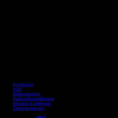
G
Impressum
AGB
Widerrufsrecht
Datenschutzerklärung
Versand & Lieferung
Zahlungsweisen
Copyright 2026 ©
alle3