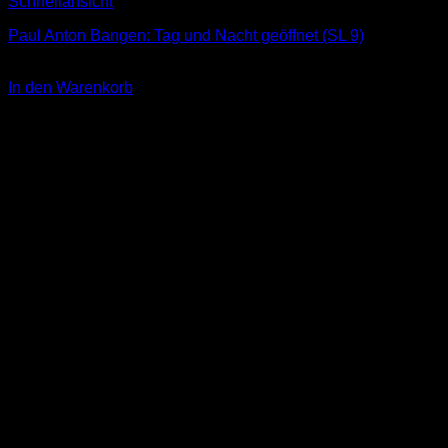
Schnellansicht
Paul Anton Bangen: Tag und Nacht geöffnet (SL 9)
3,00
€
In den Warenkorb