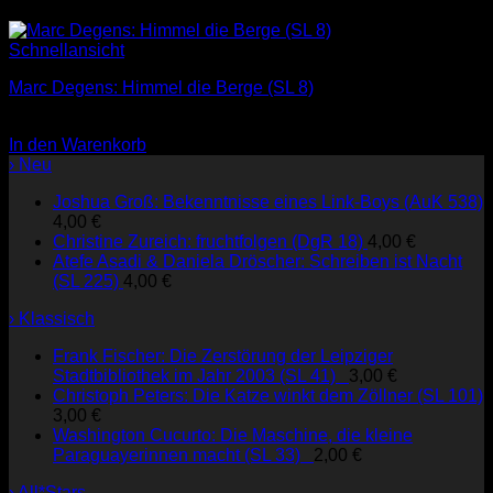
Schnellansicht
Marc Degens: Himmel die Berge (SL 8)
3,00
€
In den Warenkorb
› Neu
Joshua Groß: Bekenntnisse eines Link-Boys (AuK 538)
4,00
€
Christine Zureich: fruchtfolgen (DgR 18)
4,00
€
Atefe Asadi & Daniela Dröscher: Schreiben ist Nacht
(SL 225)
4,00
€
› Klassisch
Frank Fischer: Die Zerstörung der Leipziger
Stadtbibliothek im Jahr 2003 (SL 41)
3,00
€
Christoph Peters: Die Katze winkt dem Zöllner (SL 101)
3,00
€
Washington Cucurto: Die Maschine, die kleine
Paraguayerinnen macht (SL 33)
2,00
€
› All*Stars