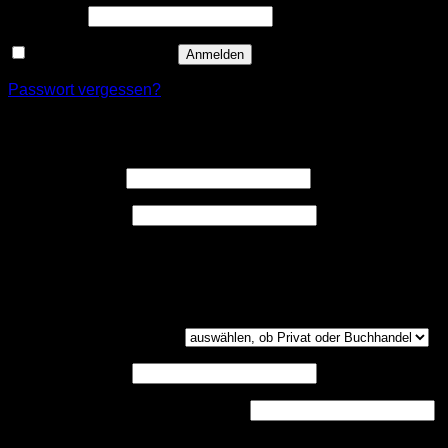
Erforderlich
Passwort
*
Angemeldet bleiben
Anmelden
Passwort vergessen?
Registrieren
Erforderlich
Benutzername
*
Erforderlich
E-Mail-Adresse
*
Ein Link zum Erstellen eines neuen Passwort wird an deine
E-Mail-Adresse gesendet.
Kundengruppe
(optional)
UST-ID
(optional)
Handelsregisternummer
(optional)
Dokumenten-Upload (PDF, max. 800kb)
(optional)