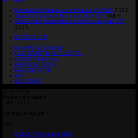
Ruth-Maria Thomas: wie ich frau bin (SL 203)
3,00
€
Tanja Kollodzieyski: Ableismus (AuK 527)
3,00
€
Sibel Schick: Deutschland schaff' ich ab (AuK 525)
3,00
€
BESTSELLER
BUCHHANDLUNGEN
LESEHEFTE IN AUTOMATEN
AUTOR*INNEN A-Z
#FRAUENLESEN
MANUSKRIPTE
WIR
ALL*STARS
SUKULTUR
Wachsmuthstraße 9
13467 Berlin
post[at]sukultur[.]de
Blog
SUKULTUR Katalog 2026