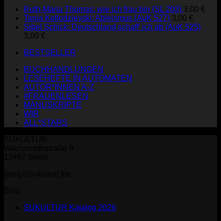
Ruth-Maria Thomas: wie ich frau bin (SL 203)
3,00
€
Tanja Kollodzieyski: Ableismus (AuK 527)
3,00
€
Sibel Schick: Deutschland schaff' ich ab (AuK 525)
3,00
€
BESTSELLER
BUCHHANDLUNGEN
LESEHEFTE IN AUTOMATEN
AUTOR*INNEN A-Z
#FRAUENLESEN
MANUSKRIPTE
WIR
ALL*STARS
SUKULTUR
Wachsmuthstraße 9
13467 Berlin
post[at]sukultur[.]de
Blog
SUKULTUR Katalog 2026