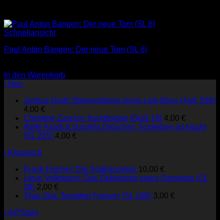
Schnellansicht
Paul Anton Bangen: Der neue Tom (SL 6)
3,00
€
In den Warenkorb
› Neu
Joshua Groß: Bekenntnisse eines Link-Boys (AuK 538)
4,00
€
Christine Zureich: fruchtfolgen (DgR 18)
4,00
€
Atefe Asadi & Daniela Dröscher: Schreiben ist Nacht
(SL 225)
4,00
€
› Klassisch
Frank Fischer: Die Südharzreise
10,00
€
Linus Volkmann: Das Geheimnis eines Sommers (SL
28)
2,00
€
Tijan Sila: Together Forever (SL 158)
3,00
€
› All*Stars