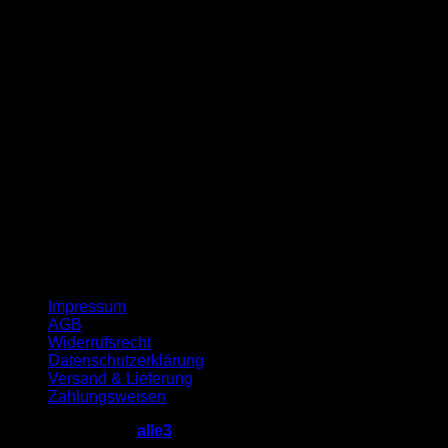
G
Impressum
AGB
Widerrufsrecht
Datenschutzerklärung
Versand & Lieferung
Zahlungsweisen
Copyright 2026 ©
alle3