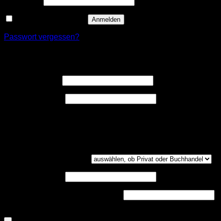
Passwort
*
Angemeldet bleiben
Anmelden
Passwort vergessen?
Registrieren
Erforderlich
Benutzername
*
Erforderlich
E-Mail-Adresse
*
Ein Link zum Erstellen eines neuen Passwort wird an deine
E-Mail-Adresse gesendet.
Kundengruppe
(optional)
UST-ID
(optional)
Handelsregisternummer
(optional)
Dokumenten-Upload (PDF, max. 800kb)
(optional)