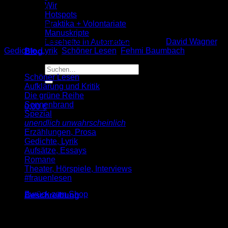
Wir
Preis: 1,00 €
Hotspots
Praktika + Volontariate
Nicht vorrätig
Manuskripte
Artikelnummer:
9783937737416
Kategorien:
David Wagner
,
Lesehefte in Automaten
Gedichte, Lyrik
,
Schöner Lesen
,
Fehmi Baumbach
Blog
Suche
Schöner Lesen
nach:
Aufklärung und Kritik
Die grüne Reihe
Sonnenbrand
0,00
€
Spezial
Warenkorb
unendlich unwahrscheinlich
Erzählungen, Prosa
Gedichte, Lyrik
Aufsätze, Essays
Romane
Theater, Hörspiele, Interviews
Es befinden sich keine Produkte im Warenkorb.
#frauenlesen
Zurück zum Shop
Beschreibung
Die Leiche des Schülers
warfen die jungen Männer