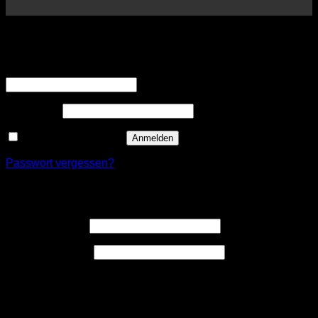
Anmelden
Erforderlich
Benutzername oder E-Mail-Adresse
*
Erforderlich
Passwort
*
Angemeldet bleiben
Anmelden
Passwort vergessen?
Registrieren
Erforderlich
Benutzername
*
Erforderlich
E-Mail-Adresse
*
Ein Link zum Erstellen eines neuen Passwort wird an deine
E-Mail-Adresse gesendet.