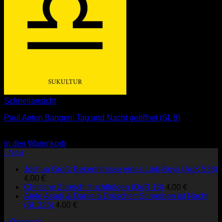
Schnellansicht
Paul Anton Bangen: Tag und Nacht geöffnet (SL 9)
3,00
€
In den Warenkorb
› Neu
Joshua Groß: Bekenntnisse eines Link-Boys (AuK 538)
4,00
€
Christine Zureich: fruchtfolgen (DgR 18)
4,00
€
Atefe Asadi & Daniela Dröscher: Schreiben ist Nacht
(SL 225)
4,00
€
› Klassisch