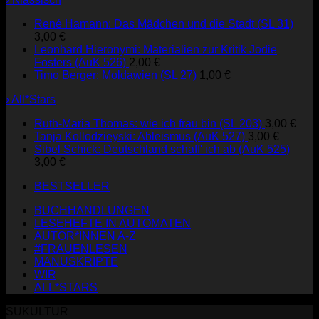
René Hamann: Das Mädchen und die Stadt (SL 31)
3,00
€
Leonhard Hieronymi: Materialien zur Kritik Jodie
Fosters (AuK 526)
2,00
€
Timo Berger: Moldawien (SL 27)
1,00
€
› All*Stars
Ruth-Maria Thomas: wie ich frau bin (SL 203)
3,00
€
Tanja Kollodzieyski: Ableismus (AuK 527)
3,00
€
Sibel Schick: Deutschland schaff' ich ab (AuK 525)
3,00
€
BESTSELLER
BUCHHANDLUNGEN
LESEHEFTE IN AUTOMATEN
AUTOR*INNEN A-Z
#FRAUENLESEN
MANUSKRIPTE
WIR
ALL*STARS
SUKULTUR