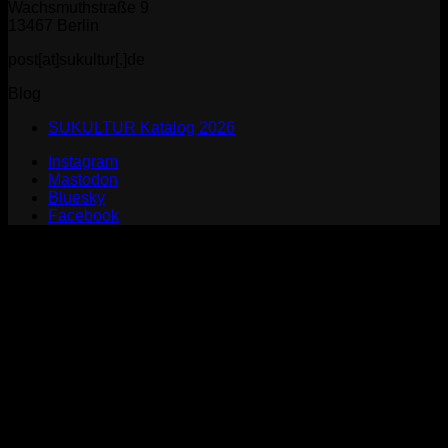
Wachsmuthstraße 9
13467 Berlin
post[at]sukultur[.]de
Blog
SUKULTUR Katalog 2026
Instagram
Mastodon
Bluesky
Facebook
P