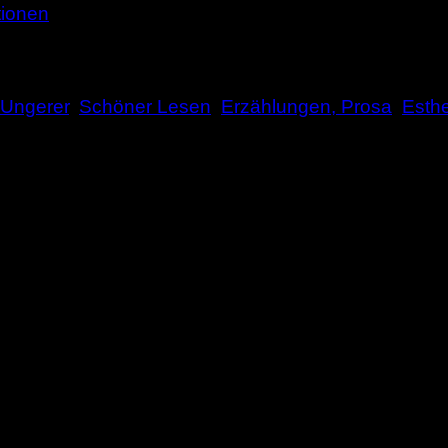
tionen
 Ungerer
,
Schöner Lesen
,
Erzählungen, Prosa
,
Esth