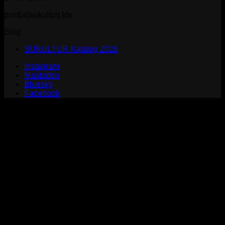
post[at]sukultur[.]de
Blog
SUKULTUR Katalog 2026
Instagram
Mastodon
Bluesky
Facebook
P
S