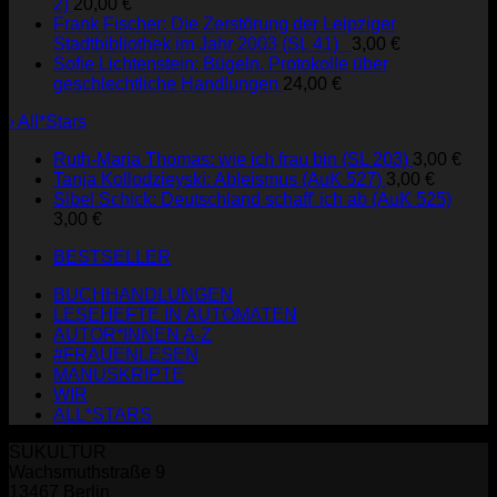
2)
20,00
€
Frank Fischer: Die Zerstörung der Leipziger
Stadtbibliothek im Jahr 2003 (SL 41)
3,00
€
Sofie Lichtenstein: Bügeln. Protokolle über
geschlechtliche Handlungen
24,00
€
› All*Stars
Ruth-Maria Thomas: wie ich frau bin (SL 203)
3,00
€
Tanja Kollodzieyski: Ableismus (AuK 527)
3,00
€
Sibel Schick: Deutschland schaff' ich ab (AuK 525)
3,00
€
BESTSELLER
BUCHHANDLUNGEN
LESEHEFTE IN AUTOMATEN
AUTOR*INNEN A-Z
#FRAUENLESEN
MANUSKRIPTE
WIR
ALL*STARS
SUKULTUR
Wachsmuthstraße 9
13467 Berlin