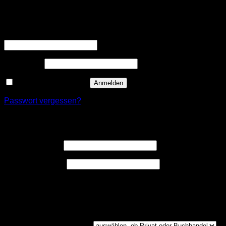
Anmelden
Erforderlich
Benutzername oder E-Mail-Adresse
*
Erforderlich
Passwort
*
Angemeldet bleiben
Anmelden
Passwort vergessen?
Registrieren
Erforderlich
Benutzername
*
Erforderlich
E-Mail-Adresse
*
Ein Link zum Erstellen eines neuen Passwort wird an deine
E-Mail-Adresse gesendet.
Kundengruppe
(optional)