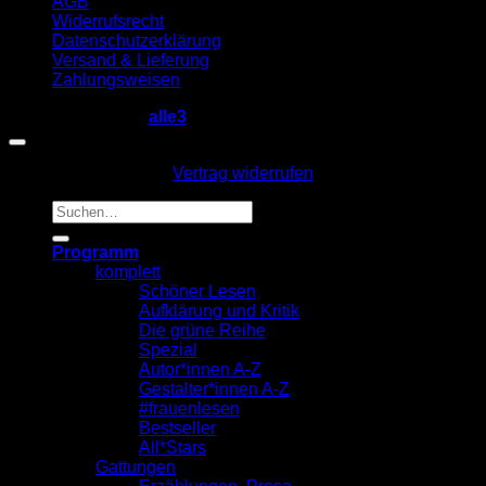
AGB
Widerrufsrecht
Datenschutzerklärung
Versand & Lieferung
Zahlungsweisen
Copyright 2026 ©
alle3
Vertrag widerrufen
Suche
nach:
Programm
komplett
Schöner Lesen
Aufklärung und Kritik
Die grüne Reihe
Spezial
Autor*innen A-Z
Gestalter*innen A-Z
#frauenlesen
Bestseller
All*Stars
Gattungen