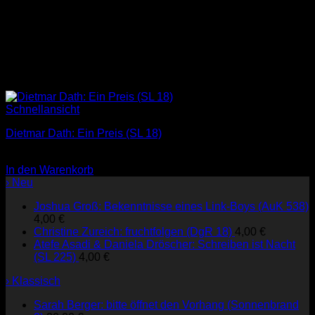
Schnellansicht
Dietmar Dath: Ein Preis (SL 18)
3,00
€
In den Warenkorb
› Neu
Joshua Groß: Bekenntnisse eines Link-Boys (AuK 538)
4,00
€
Christine Zureich: fruchtfolgen (DgR 18)
4,00
€
Atefe Asadi & Daniela Dröscher: Schreiben ist Nacht
(SL 225)
4,00
€
› Klassisch
Sarah Berger: bitte öffnet den Vorhang (Sonnenbrand