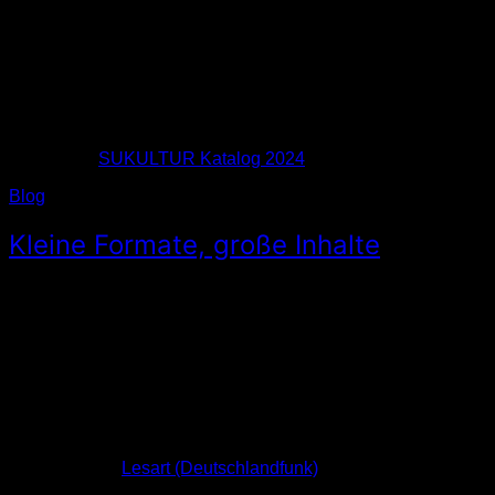
Download:
SUKULTUR Katalog 2024
(PDF, 1,5 MB)
Blog
Kleine Formate, große Inhalte
SUKULTUR in der Sendung »Lesart« im
Deutschlandfunk am 6. Februar 2023
Tolles Gespräch mit SUKULTUR-Herausgeber Moritz Müller-
Schwefe über die Schöner Lesen-Hefte, kleine Formate, den
Automatenvertrieb, unseren Webshop, die grüne Reihe und
Jenny Schäfers »Arbeitstage« … 30 Jahre Verlagsarbeit in
knapp acht Minuten! 😍
Externer Link:
Lesart (Deutschlandfunk)