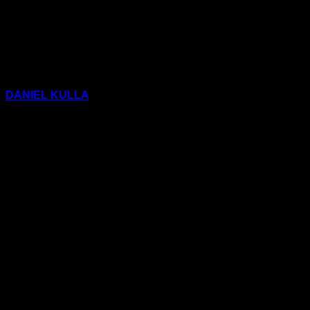
DANIEL KULLA
(Aufklärung und Kritik 504 und 509)
2) Classless Kulla &
Max Volume: Passt auf
euch auf (Lasterfahrer
Party Mix)