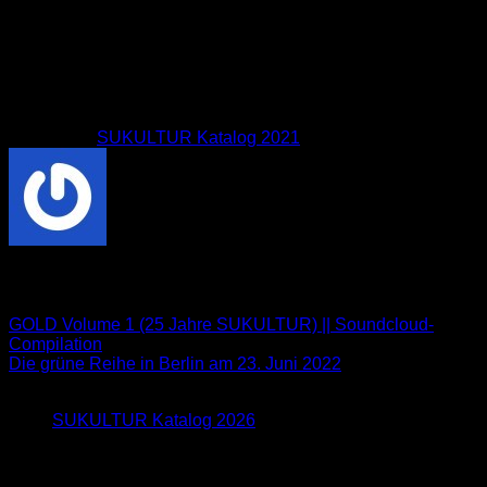
es uns ebenso wie die Autor*innen ermöglichen, als im
besten Sinne eigensinniger Verlag zu existieren. Wir hegen
keinen Zweifel daran, dass Sie viel Freude beim Stöbern in
unserem Katalog haben werden. Um es daher in der
Sprache der Jugend auszudrücken, mit der wir uns durchaus
identifizieren: Gönn dir!
Download:
SUKULTUR Katalog 2021
(PDF, 7,2 MB)
Sofie Lichtenstein
GOLD Volume 1 (25 Jahre SUKULTUR) || Soundcloud-
Compilation
Die grüne Reihe in Berlin am 23. Juni 2022
Neu im Blog
SUKULTUR Katalog 2026