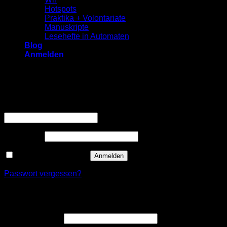
Hotspots
Praktika + Volontariate
Manuskripte
Lesehefte in Automaten
Blog
Anmelden
Anmelden
Erforderlich
Benutzername oder E-Mail-Adresse
*
Erforderlich
Passwort
*
Angemeldet bleiben
Anmelden
Passwort vergessen?
Registrieren
Erforderlich
Benutzername
*