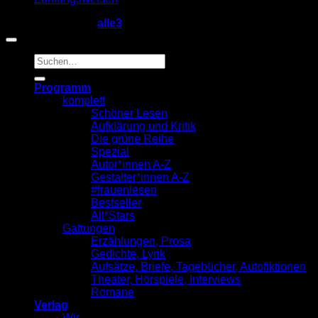
Copyright 2026 ©
alle3
Suche
nach:
Programm
komplett
Schöner Lesen
Aufklärung und Kritik
Die grüne Reihe
Spezial
Autor*innen A-Z
Gestalter*innen A-Z
#frauenlesen
Bestseller
All*Stars
Gattungen
Erzählungen, Prosa
Gedichte, Lyrik
Aufsätze, Briefe, Tagebücher, Autofiktionen
Theater, Hörspiele, Interviews
Romane
Verlag
Wir