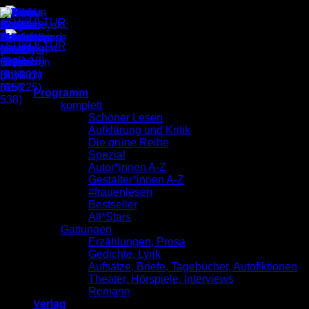
Zum
Inhalt
springen
SUKULTUR Katalog 2021
Programm
komplett
Schöner Lesen
Aufklärung und Kritik
Die grüne Reihe
Spezial
Autor*innen A-Z
Gestalter*innen A-Z
#frauenlesen
Bestseller
All*Stars
Gattungen
Erzählungen, Prosa
Gedichte, Lyrik
Aufsätze, Briefe, Tagebücher, Autofiktionen
Theater, Hörspiele, Interviews
Romane
Vorwort von Sofie Lichtenstein
Verlag