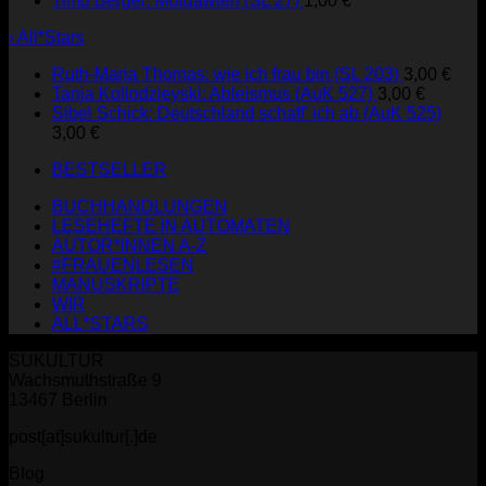
Timo Berger: Moldawien (SL 27)
1,00
€
› All*Stars
Ruth-Maria Thomas: wie ich frau bin (SL 203)
3,00
€
Tanja Kollodzieyski: Ableismus (AuK 527)
3,00
€
Sibel Schick: Deutschland schaff' ich ab (AuK 525)
3,00
€
BESTSELLER
BUCHHANDLUNGEN
LESEHEFTE IN AUTOMATEN
AUTOR*INNEN A-Z
#FRAUENLESEN
MANUSKRIPTE
WIR
ALL*STARS
SUKULTUR
Wachsmuthstraße 9
13467 Berlin
post[at]sukultur[.]de
Blog