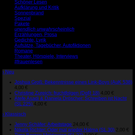
Schöner Lesen
Aufklärung und Kritik
Sonnenbrand
Spezial
Pakete
unendlich unwahrscheinlich
Erzählungen, Prosa
Gedichte, Lyrik
Aufsätze, Tagebücher, Autofiktionen
Romane
Theater, Hörspiele, Interviews
#frauenlesen
› Neu
Joshua Groß: Bekenntnisse eines Link-Boys (AuK 538)
4,00
€
Christine Zureich: fruchtfolgen (DgR 18)
4,00
€
Atefe Asadi & Daniela Dröscher: Schreiben ist Nacht
(SL 225)
4,00
€
› Klassisch
Jenny Schäfer: Arbeitstage
24,00
€
Nikola Richter: Oder mal wieder Halma (SL 30)
2,00
€