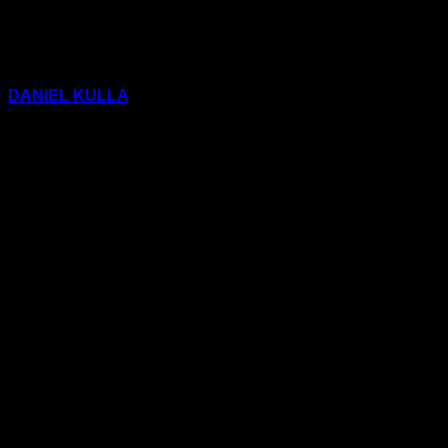
DANIEL KULLA
(Aufklärung und Kritik 504 und 509)
2) Classless Kulla &
Max Volume: Passt auf
euch auf (Lasterfahrer
Party Mix)