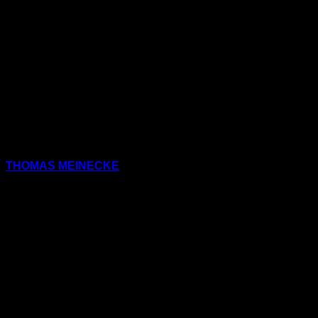
(Pascal Bonnard feat.
Bdolf)
THOMAS MEINECKE
(Schöner Lesen 68)
9) F.S.K.: Fragen Der
Philosophie (Völkerball)