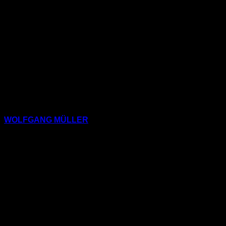
Youth: Eichhörnchen Im
Erdnussfieber
WOLFGANG MÜLLER
(Schöner Lesen 25)
5) Die Tödliche
Doris: Acht-Jahres-Pause /
Eight-Year Pause