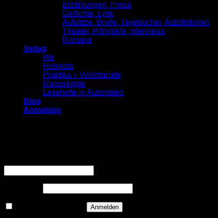
Erzählungen, Prosa
Gedichte, Lyrik
Aufsätze, Briefe, Tagebücher, Autofiktionen
Theater, Hörspiele, Interviews
Romane
Verlag
Wir
Hotspots
Praktika + Volontariate
Manuskripte
Lesehefte in Automaten
Blog
Anmelden
Anmelden
Erforderlich
Benutzername oder E-Mail-Adresse
*
Erforderlich
Passwort
*
Angemeldet bleiben
Anmelden