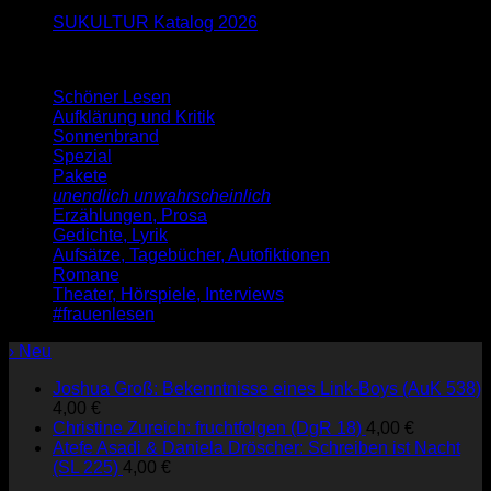
SUKULTUR Katalog 2026
Schöner Lesen
Aufklärung und Kritik
Sonnenbrand
Spezial
Pakete
unendlich unwahrscheinlich
Erzählungen, Prosa
Gedichte, Lyrik
Aufsätze, Tagebücher, Autofiktionen
Romane
Theater, Hörspiele, Interviews
#frauenlesen
› Neu
Joshua Groß: Bekenntnisse eines Link-Boys (AuK 538)
4,00
€
Christine Zureich: fruchtfolgen (DgR 18)
4,00
€
Atefe Asadi & Daniela Dröscher: Schreiben ist Nacht
(SL 225)
4,00
€