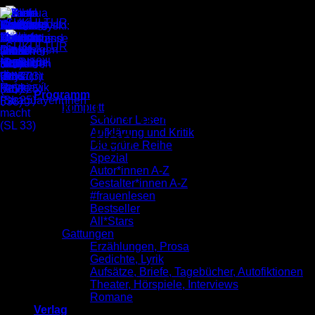
Zum
Inhalt
springen
GOLD Volume 1 (25 Jahre
Programm
SUKULTUR) || Soundcloud-
komplett
Schöner Lesen
Compilation
Aufklärung und Kritik
Die grüne Reihe
Spezial
Autor*innen A-Z
Gestalter*innen A-Z
#frauenlesen
Bestseller
All*Stars
Gattungen
Erzählungen, Prosa
Gedichte, Lyrik
Aufsätze, Briefe, Tagebücher, Autofiktionen
Theater, Hörspiele, Interviews
Romane
Verlag