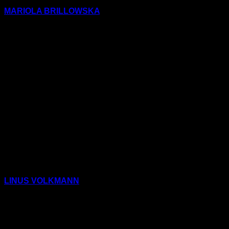
MARIOLA BRILLOWSKA
(Schöner Lesen 143)
3) Mariola
Brillowska: EUROPA
HYMNE
LINUS VOLKMANN
(Schöner Lesen 28)
4) Bum Khun Cha