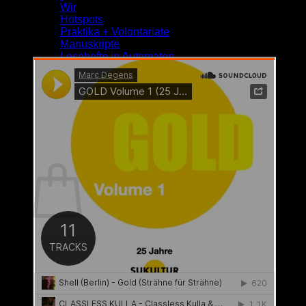
Wir
Hotspots
Praktika + Volontariate
Manuskripte
Lesehefte in Automaten
Blog
Suche
nach:
0,00
€
Warenkorb
Es befinden sich keine Produkte im Warenkorb.
Zurück zum Shop