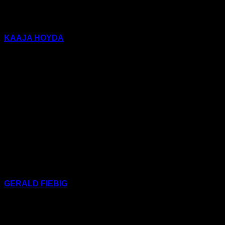
KAAJA HOYDA
(Schöner Lesen 46)
10) Stendal
Blast: Fährmann
GERALD FIEBIG
(Schöner Lesen 17)
11) Gerald