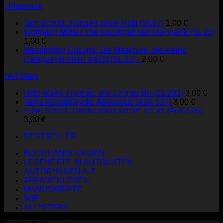
› Klassisch
Tom Schulz: Hundert Jahre Rütli (SL67)
1,00
€
Wolfgang Müller: Die Nachtigall von Reykjavík (SL 25)
1,00
€
Washington Cucurto: Die Maschine, die kleine
Paraguayerinnen macht (SL 33)
2,00
€
› All*Stars
Ruth-Maria Thomas: wie ich frau bin (SL 203)
3,00
€
Tanja Kollodzieyski: Ableismus (AuK 527)
3,00
€
Sibel Schick: Deutschland schaff' ich ab (AuK 525)
3,00
€
BESTSELLER
BUCHHANDLUNGEN
LESEHEFTE IN AUTOMATEN
AUTOR*INNEN A-Z
#FRAUENLESEN
MANUSKRIPTE
WIR
ALL*STARS