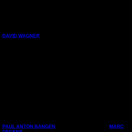
DAVID WAGNER
(Schöner Lesen 24, 37, 62, 70, 79, 85,
108, 114, 117)
6) Britta: Was alles
fehlt
PAUL ANTON BANGEN
(Schöner Lesen 6 und 9)/
MARC
DEGENS
(Schöner Lesen 1, 2, 4, 8, 11, 26, 73, 88, 125;