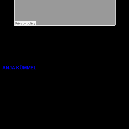
ANJA KÜMMEL
(
Schöner Lesen 141 und 182; Aufklärung
und Kritik 513)
1) Shell: Gold
(Strähne für Strähne)