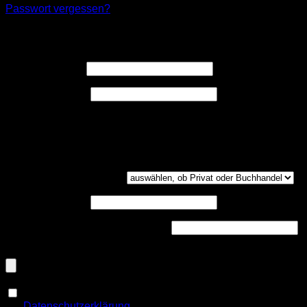
Passwort vergessen?
Registrieren
Erforderlich
Benutzername
*
Erforderlich
E-Mail-Adresse
*
Ein Link zum Erstellen eines neuen Passwort wird an deine
E-Mail-Adresse gesendet.
Kundengruppe
(optional)
UST-ID
(optional)
Handelsregisternummer
(optional)
Dokumenten-Upload (PDF, max. 800kb)
(optional)
Ja, ich möchte ein Kundenkonto eröffnen und akzeptiere
Erforderlich
die
Datenschutzerklärung
.
*