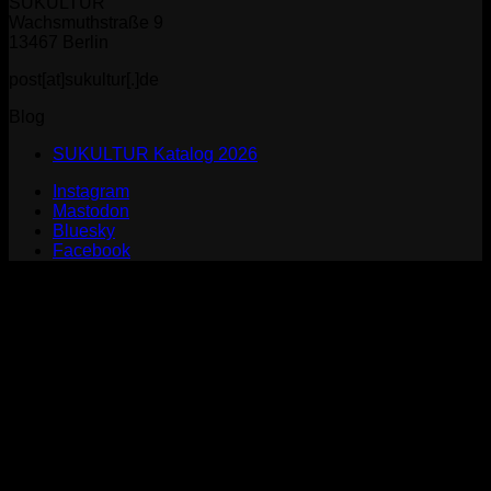
SUKULTUR
Wachsmuthstraße 9
13467 Berlin
post[at]sukultur[.]de
Blog
SUKULTUR Katalog 2026
Instagram
Mastodon
Bluesky
Facebook
P