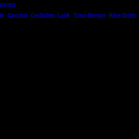
tionen
le
,
Spezial
,
Gedichte, Lyrik
,
Timo Berger
,
Rike Bolte
,
inkler auf satt.org die wöchentliche Gedichtantholog