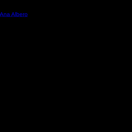
Ana Albero
ie „Lyrik.Log“. 99 Folgen lang präsentierte das