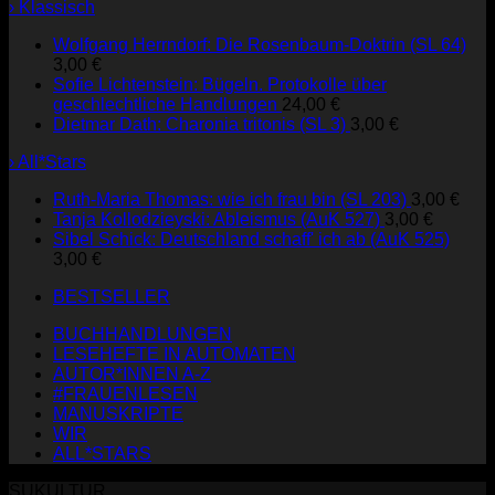
› Klassisch
Wolfgang Herrndorf: Die Rosenbaum-Doktrin (SL 64)
3,00
€
Sofie Lichtenstein: Bügeln. Protokolle über
geschlechtliche Handlungen
24,00
€
Dietmar Dath: Charonia tritonis (SL 3)
3,00
€
› All*Stars
Ruth-Maria Thomas: wie ich frau bin (SL 203)
3,00
€
Tanja Kollodzieyski: Ableismus (AuK 527)
3,00
€
Sibel Schick: Deutschland schaff' ich ab (AuK 525)
3,00
€
BESTSELLER
BUCHHANDLUNGEN
LESEHEFTE IN AUTOMATEN
AUTOR*INNEN A-Z
#FRAUENLESEN
MANUSKRIPTE
WIR
ALL*STARS
SUKULTUR