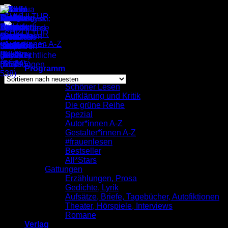
Zum
Inhalt
springen
Autor*innen A-Z
/
Rike Bolte
Nach
Alle 3 Ergebnisse werden angezeigt
Programm
neuesten
komplett
sortiert
Schöner Lesen
Aufklärung und Kritik
Rike Bolte
Die grüne Reihe
Spezial
Autor*innen A-Z
Gestalter*innen A-Z
#frauenlesen
Bestseller
All*Stars
Gattungen
Erzählungen, Prosa
Gedichte, Lyrik
Aufsätze, Briefe, Tagebücher, Autofiktionen
Theater, Hörspiele, Interviews
Romane
Verlag