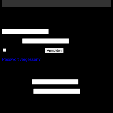
Anmelden
Erforderlich
Benutzername oder E-Mail-Adresse
*
Erforderlich
Passwort
*
Angemeldet bleiben
Anmelden
Passwort vergessen?
Registrieren
Erforderlich
Benutzername
*
Erforderlich
E-Mail-Adresse
*
Ein Link zum Erstellen eines neuen Passwort wird an deine
E-Mail-Adresse gesendet.