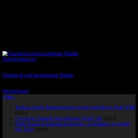
Schnellansicht
Nicht vorrätig
Überland und leuchtende Städte
7,00
€
Weiterlesen
› Neu
Joshua Groß: Bekenntnisse eines Link-Boys (AuK 538)
4,00
€
Christine Zureich: fruchtfolgen (DgR 18)
4,00
€
Atefe Asadi & Daniela Dröscher: Schreiben ist Nacht
(SL 225)
4,00
€