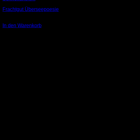
Frachtgut Überseepoesie
9,00
€
In den Warenkorb