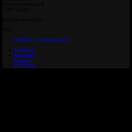
Wachsmuthstraße 9
13467 Berlin
post[at]sukultur[.]de
Blog
SUKULTUR Katalog 2026
Instagram
Mastodon
Bluesky
Facebook
P