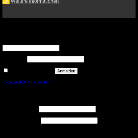
OK
Weitere Informationen
Anmelden
Erforderlich
Benutzername oder E-Mail-Adresse
*
Erforderlich
Passwort
*
Angemeldet bleiben
Anmelden
Passwort vergessen?
Registrieren
Erforderlich
Benutzername
*
Erforderlich
E-Mail-Adresse
*
Ein Link zum Erstellen eines neuen Passwort wird an deine
E-Mail-Adresse gesendet.