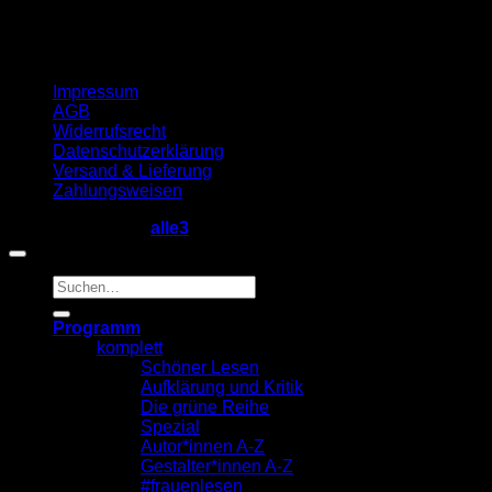
Impressum
AGB
Widerrufsrecht
Datenschutzerklärung
Versand & Lieferung
Zahlungsweisen
Copyright 2026 ©
alle3
Suche
nach:
Programm
komplett
Schöner Lesen
Aufklärung und Kritik
Die grüne Reihe
Spezial
Autor*innen A-Z
Gestalter*innen A-Z
#frauenlesen