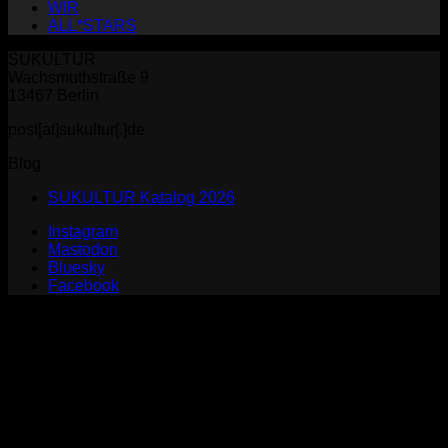
WIR
ALL*STARS
SUKULTUR
Wachsmuthstraße 9
13467 Berlin
post[at]sukultur[.]de
Blog
SUKULTUR Katalog 2026
Instagram
Mastodon
Bluesky
Facebook
P