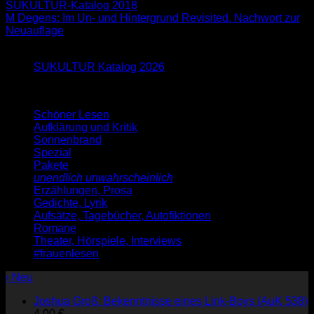
SUKULTUR-Katalog 2018
M Degens: Im Un- und Hintergrund Revisited. Nachwort zur
Neuauflage
Neu im Blog
SUKULTUR Katalog 2026
Schöner Lesen
Aufklärung und Kritik
Sonnenbrand
Spezial
Pakete
unendlich unwahrscheinlich
Erzählungen, Prosa
Gedichte, Lyrik
Aufsätze, Tagebücher, Autofiktionen
Romane
Theater, Hörspiele, Interviews
#frauenlesen
› Neu
Joshua Groß: Bekenntnisse eines Link-Boys (AuK 538)
4,00
€