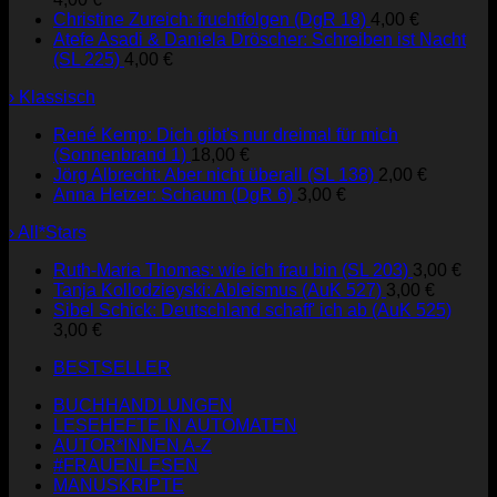
Christine Zureich: fruchtfolgen (DgR 18)
4,00
€
Atefe Asadi & Daniela Dröscher: Schreiben ist Nacht
(SL 225)
4,00
€
› Klassisch
René Kemp: Dich gibt's nur dreimal für mich
(Sonnenbrand 1)
18,00
€
Jörg Albrecht: Aber nicht überall (SL 138)
2,00
€
Anna Hetzer: Schaum (DgR 6)
3,00
€
› All*Stars
Ruth-Maria Thomas: wie ich frau bin (SL 203)
3,00
€
Tanja Kollodzieyski: Ableismus (AuK 527)
3,00
€
Sibel Schick: Deutschland schaff' ich ab (AuK 525)
3,00
€
BESTSELLER
BUCHHANDLUNGEN
LESEHEFTE IN AUTOMATEN
AUTOR*INNEN A-Z
#FRAUENLESEN
MANUSKRIPTE