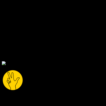
Trägermedium fiktionaler Stoffe schon damals starker
Konkurrenz gegenübersah, noch einmal ernstgenommen.
Die Gestaltung komplementiert die Geschichten, etwa mit
dem goldenen Umschlag, der die Leitmotive gestalterisch
spiegelt, oder der extra für den Band geschnittenen
Überschriftenschrift.
Aus Anlass des siebenjährigen Jubiläums verschicken wir
die nächsten sieben Bestellungen als vom Autor signierte
Exemplare.
Relotius meets Bruno Ganz: Zeit für eine
Relektüre.
alle3