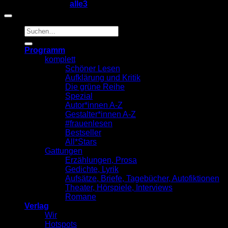
Copyright 2026 ©
alle3
Suche
nach:
Programm
komplett
Schöner Lesen
Aufklärung und Kritik
Die grüne Reihe
Spezial
Autor*innen A-Z
Gestalter*innen A-Z
#frauenlesen
Bestseller
All*Stars
Gattungen
Erzählungen, Prosa
Gedichte, Lyrik
Aufsätze, Briefe, Tagebücher, Autofiktionen
Theater, Hörspiele, Interviews
Romane
Verlag
Wir
Hotspots