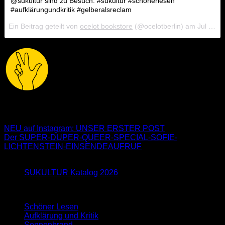
@sukultur sind zu Besuch. #sukultur #schönerlesen
#aufklärungundkritik #gelberalsreclam
Ein Beitrag geteilt von
ocelot bookstore
(@ocelotberlin) am
Jul 27, 2018 um 6:02 PDT
alle3
NEU auf Instagram: UNSER ERSTER POST
Der SUPER-DUPER-QUEER-SPECIAL-SOFIE-
LICHTENSTEIN-EINSENDEAUFRUF
Neu im Blog
SUKULTUR Katalog 2026
Schöner Lesen
Aufklärung und Kritik
Sonnenbrand