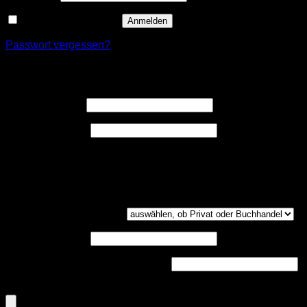
Angemeldet bleiben
Anmelden
Passwort vergessen?
Registrieren
Erforderlich
Benutzername
*
Erforderlich
E-Mail-Adresse
*
Ein Link zum Erstellen eines neuen Passwort wird an deine
E-Mail-Adresse gesendet.
Kundengruppe
(optional)
UST-ID
(optional)
Handelsregisternummer
(optional)
Dokumenten-Upload (PDF, max. 800kb)
(optional)