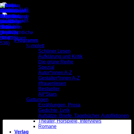
Zum
Inhalt
springen
Sonnengelbe Freude: Im
Programm
Ocelot
komplett
Schöner Lesen
Aufklärung und Kritik
Die grüne Reihe
Spezial
Autor*innen A-Z
Gestalter*innen A-Z
#frauenlesen
Bestseller
All*Stars
Gattungen
Erzählungen, Prosa
Gedichte, Lyrik
Aufsätze, Briefe, Tagebücher, Autofiktionen
Theater, Hörspiele, Interviews
Romane
Verlag