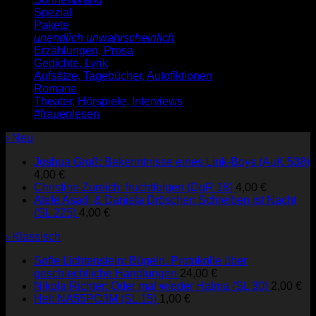
Spezial
Pakete
unendlich unwahrscheinlich
Erzählungen, Prosa
Gedichte, Lyrik
Aufsätze, Tagebücher, Autofiktionen
Romane
Theater, Hörspiele, Interviews
#frauenlesen
› Neu
Joshua Groß: Bekenntnisse eines Link-Boys (AuK 538)
4,00
€
Christine Zureich: fruchtfolgen (DgR 18)
4,00
€
Atefe Asadi & Daniela Dröscher: Schreiben ist Nacht
(SL 225)
4,00
€
› Klassisch
Sofie Lichtenstein: Bügeln. Protokolle über
geschlechtliche Handlungen
24,00
€
Nikola Richter: Oder mal wieder Halma (SL 30)
2,00
€
Hel: NA55PO3M (SL 15)
1,00
€