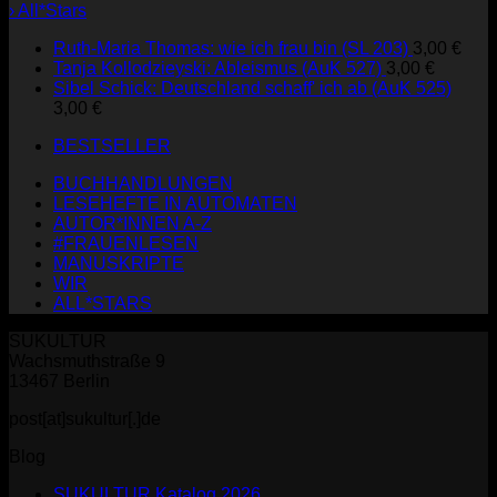
› All*Stars
Ruth-Maria Thomas: wie ich frau bin (SL 203)
3,00
€
Tanja Kollodzieyski: Ableismus (AuK 527)
3,00
€
Sibel Schick: Deutschland schaff' ich ab (AuK 525)
3,00
€
BESTSELLER
BUCHHANDLUNGEN
LESEHEFTE IN AUTOMATEN
AUTOR*INNEN A-Z
#FRAUENLESEN
MANUSKRIPTE
WIR
ALL*STARS
SUKULTUR
Wachsmuthstraße 9
13467 Berlin
post[at]sukultur[.]de
Blog
SUKULTUR Katalog 2026