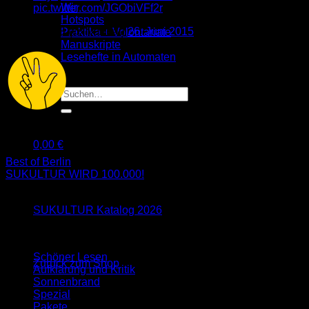
Wir
pic.twitter.com/JGObiVFf2r
Hotspots
— O S (@livabeat)
26. Juni 2015
Praktika + Volontariate
Manuskripte
Lesehefte in Automaten
Blog
Suche
nach:
alle3
0,00
€
Warenkorb
Best of Berlin
SUKULTUR WIRD 100.000!
Neu im Blog
SUKULTUR Katalog 2026
Es befinden sich keine Produkte im Warenkorb.
Schöner Lesen
Zurück zum Shop
Aufklärung und Kritik
Sonnenbrand
Spezial
Pakete