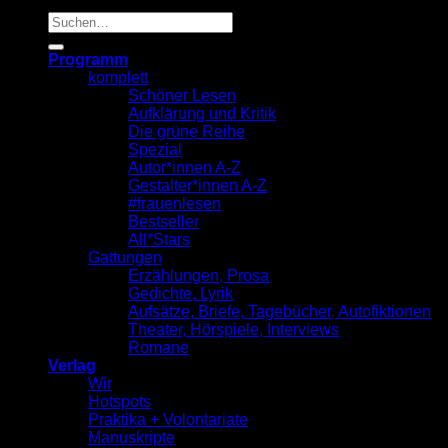
Suche
nach:
Programm
komplett
Schöner Lesen
Aufklärung und Kritik
Die grüne Reihe
Spezial
Autor*innen A-Z
Gestalter*innen A-Z
#frauenlesen
Bestseller
All*Stars
Gattungen
Erzählungen, Prosa
Gedichte, Lyrik
Aufsätze, Briefe, Tagebücher, Autofiktionen
Theater, Hörspiele, Interviews
Romane
Verlag
Wir
Hotspots
Praktika + Volontariate
Manuskripte