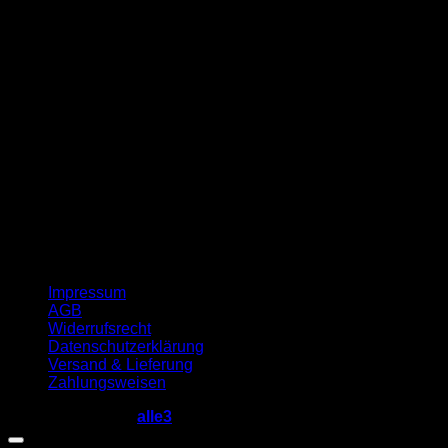
G
Impressum
AGB
Widerrufsrecht
Datenschutzerklärung
Versand & Lieferung
Zahlungsweisen
Copyright 2026 ©
alle3