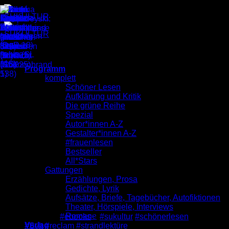
Zum
Inhalt
springen
Sylt
Programm
komplett
Schöner Lesen
Aufklärung und Kritik
Die grüne Reihe
Spezial
Autor*innen A-Z
Gestalter*innen A-Z
#frauenlesen
Bestseller
All*Stars
Gattungen
Erzählungen, Prosa
Gedichte, Lyrik
Aufsätze, Briefe, Tagebücher, Autofiktionen
Theater, Hörspiele, Interviews
Romane
Was sind
#ebooks
?
#sukultur
#schönerlesen
Verlag
#Sylt
#reclam
#strandlektüre