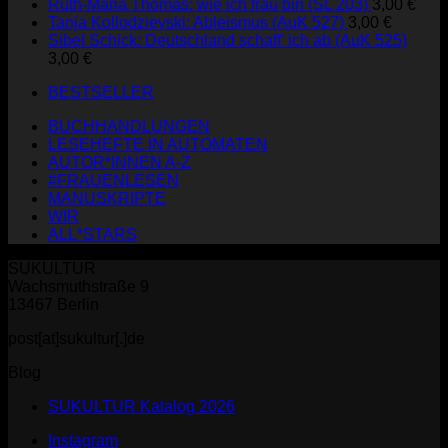
Ruth-Maria Thomas: wie ich frau bin (SL 203)
3,00
€
Tanja Kollodzieyski: Ableismus (AuK 527)
3,00
€
Sibel Schick: Deutschland schaff' ich ab (AuK 525)
3,00
€
BESTSELLER
BUCHHANDLUNGEN
LESEHEFTE IN AUTOMATEN
AUTOR*INNEN A-Z
#FRAUENLESEN
MANUSKRIPTE
WIR
ALL*STARS
SUKULTUR
Wachsmuthstraße 9
13467 Berlin
post[at]sukultur[.]de
Blog
SUKULTUR Katalog 2026
Instagram