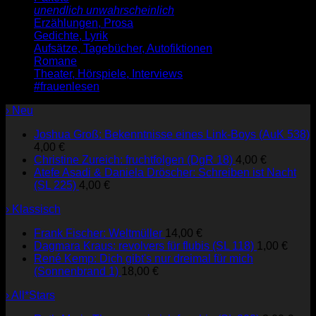
unendlich unwahrscheinlich
Erzählungen, Prosa
Gedichte, Lyrik
Aufsätze, Tagebücher, Autofiktionen
Romane
Theater, Hörspiele, Interviews
#frauenlesen
› Neu
Joshua Groß: Bekenntnisse eines Link-Boys (AuK 538)
4,00
€
Christine Zureich: fruchtfolgen (DgR 18)
4,00
€
Atefe Asadi & Daniela Dröscher: Schreiben ist Nacht
(SL 225)
4,00
€
› Klassisch
Frank Fischer: Weltmüller
14,00
€
Dagmara Kraus: revolvers für flubis (SL 118)
1,00
€
René Kemp: Dich gibt's nur dreimal für mich
(Sonnenbrand 1)
18,00
€
› All*Stars