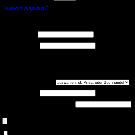
Passwort vergessen?
Registrieren
Erforderlich
Benutzername
*
Erforderlich
E-Mail-Adresse
*
Ein Link zum Erstellen eines neuen Passwort wird an deine
E-Mail-Adresse gesendet.
Kundengruppe
(optional)
UST-ID
(optional)
Handelsregisternummer
(optional)
Dokumenten-Upload (PDF, max. 800kb)
(optional)
Ja, ich möchte ein Kundenkonto eröffnen und akzeptiere