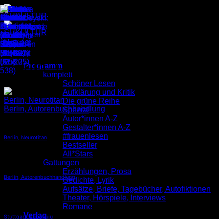
Zum
Inhalt
springen
Hotspot
Berlin, Ocelot
Programm
komplett
Schöner Lesen
Aufklärung und Kritik
Berlin, Neurotitan
Die grüne Reihe
Berlin, Autorenbuchhandlung
Spezial
Autor*innen A-Z
Gestalter*innen A-Z
#frauenlesen
Berlin, Neurotitan
Bestseller
All*Stars
Gattungen
Erzählungen, Prosa
Berlin, Autorenbuchhandlung
Gedichte, Lyrik
Aufsätze, Briefe, Tagebücher, Autofiktionen
Theater, Hörspiele, Interviews
Romane
Verlag
Stuttgart, Superjuju