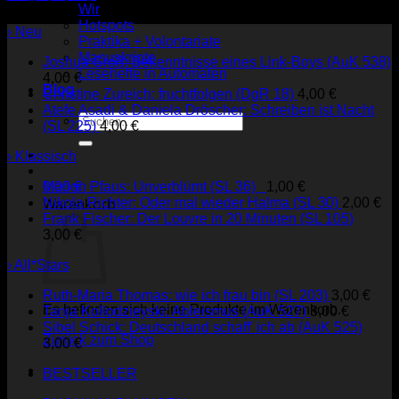
Wir
Hotspots
› Neu
Praktika + Volontariate
Manuskripte
Joshua Groß: Bekenntnisse eines Link-Boys (AuK 538)
Lesehefte in Automaten
4,00
€
Blog
Christine Zureich: fruchtfolgen (DgR 18)
4,00
€
Atefe Asadi & Daniela Dröscher: Schreiben ist Nacht
Suche
(SL 225)
4,00
€
nach:
› Klassisch
Marion Pfaus: Unverblümt (SL 36)
1,00
€
0,00
€
Nikola Richter: Oder mal wieder Halma (SL 30)
2,00
€
Warenkorb
Frank Fischer: Der Louvre in 20 Minuten (SL 105)
3,00
€
› All*Stars
Ruth-Maria Thomas: wie ich frau bin (SL 203)
3,00
€
Es befinden sich keine Produkte im Warenkorb.
Tanja Kollodzieyski: Ableismus (AuK 527)
3,00
€
Sibel Schick: Deutschland schaff' ich ab (AuK 525)
Zurück zum Shop
3,00
€
BESTSELLER