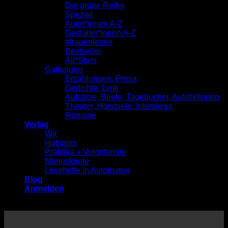
Die grüne Reihe
Spezial
Autor*innen A-Z
Gestalter*innen A-Z
#frauenlesen
Bestseller
All*Stars
Gattungen
Erzählungen, Prosa
Gedichte, Lyrik
Aufsätze, Briefe, Tagebücher, Autofiktionen
Theater, Hörspiele, Interviews
Romane
Verlag
Wir
Hotspots
Praktika + Volontariate
Manuskripte
Lesehefte in Automaten
Blog
Anmelden