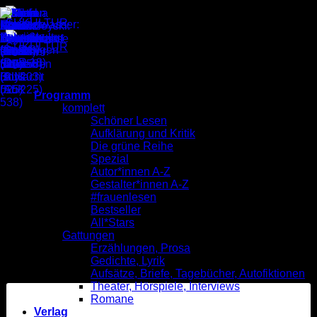
Zum
Inhalt
springen
Gestern im ORi
Programm
komplett
Schöner Lesen
Aufklärung und Kritik
Die grüne Reihe
Spezial
Autor*innen A-Z
Gestalter*innen A-Z
#frauenlesen
Bestseller
All*Stars
Gattungen
Erzählungen, Prosa
Gedichte, Lyrik
Aufsätze, Briefe, Tagebücher, Autofiktionen
Theater, Hörspiele, Interviews
Romane
Verlag