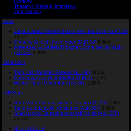
Romane
Theater, Hörspiele, Interviews
#frauenlesen
› Neu
Joshua Groß: Bekenntnisse eines Link-Boys (AuK 538)
4,00
€
Christine Zureich: fruchtfolgen (DgR 18)
4,00
€
Atefe Asadi & Daniela Dröscher: Schreiben ist Nacht
(SL 225)
4,00
€
› Klassisch
Tijan Sila: Together Forever (SL 158)
3,00
€
Hundertwasser: Scheißkultur (DgR 3)
3,00
€
Marion Pfaus: Unverblümt (SL 36)
1,00
€
› All*Stars
Ruth-Maria Thomas: wie ich frau bin (SL 203)
3,00
€
Tanja Kollodzieyski: Ableismus (AuK 527)
3,00
€
Sibel Schick: Deutschland schaff' ich ab (AuK 525)
3,00
€
BESTSELLER