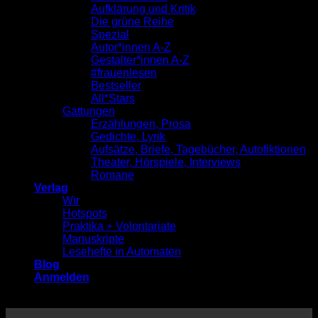
Aufklärung und Kritik
Die grüne Reihe
Spezial
Autor*innen A-Z
Gestalter*innen A-Z
#frauenlesen
Bestseller
All*Stars
Gattungen
Erzählungen, Prosa
Gedichte, Lyrik
Aufsätze, Briefe, Tagebücher, Autofiktionen
Theater, Hörspiele, Interviews
Romane
Verlag
Wir
Hotspots
Praktika + Volontariate
Manuskripte
Lesehefte in Automaten
Blog
Anmelden