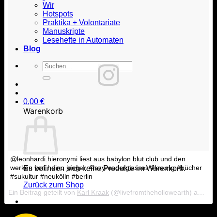
Wir
Hotspots
Praktika + Volontariate
Manuskripte
Lesehefte in Automaten
Blog
Suche
nach:
0,00
€
Warenkorb
@leonhardi.hieronymi liest aus babylon blut club und den
werken von heino jaeger. #lazyreaderglasses #lesung #bücher
Es befinden sich keine Produkte im Warenkorb.
#sukultur #neukölln #berlin
Zurück zum Shop
Ein Beitrag geteilt von
Karl Kraak
(@livefromthehollowearth) am
Jan