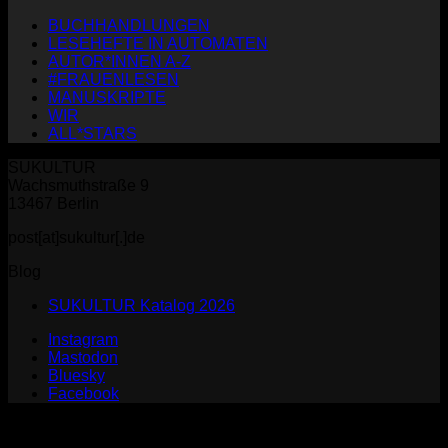
BUCHHANDLUNGEN
LESEHEFTE IN AUTOMATEN
AUTOR*INNEN A-Z
#FRAUENLESEN
MANUSKRIPTE
WIR
ALL*STARS
SUKULTUR
Wachsmuthstraße 9
13467 Berlin
post[at]sukultur[.]de
Blog
SUKULTUR Katalog 2026
Instagram
Mastodon
Bluesky
Facebook
P