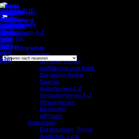
Zum
Inhalt
springen
Autor*innen A-Z
/
Julia Ingold
Einzelnes Ergebnis wird angezeigt
Programm
komplett
Schöner Lesen
Aufklärung und Kritik
Julia Ingold
Die grüne Reihe
Spezial
Autor*innen A-Z
Gestalter*innen A-Z
#frauenlesen
Bestseller
All*Stars
Gattungen
Erzählungen, Prosa
Gedichte, Lyrik