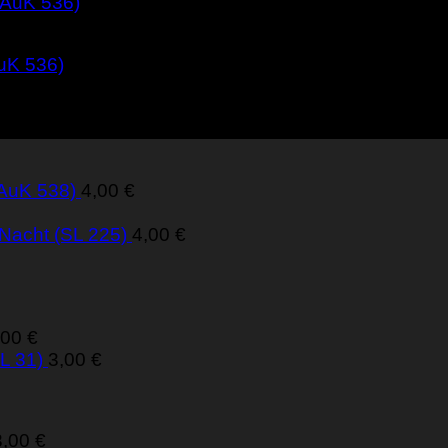
AuK 536)
(AuK 538)
4,00
€
 Nacht (SL 225)
4,00
€
,00
€
L 31)
3,00
€
3,00
€