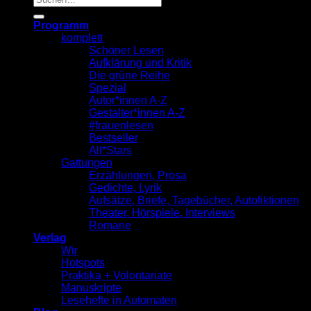
nach:
Programm
komplett
Schöner Lesen
Aufklärung und Kritik
Die grüne Reihe
Spezial
Autor*innen A-Z
Gestalter*innen A-Z
#frauenlesen
Bestseller
All*Stars
Gattungen
Erzählungen, Prosa
Gedichte, Lyrik
Aufsätze, Briefe, Tagebücher, Autofiktionen
Theater, Hörspiele, Interviews
Romane
Verlag
Wir
Hotspots
Praktika + Volontariate
Manuskripte
Lesehefte in Automaten