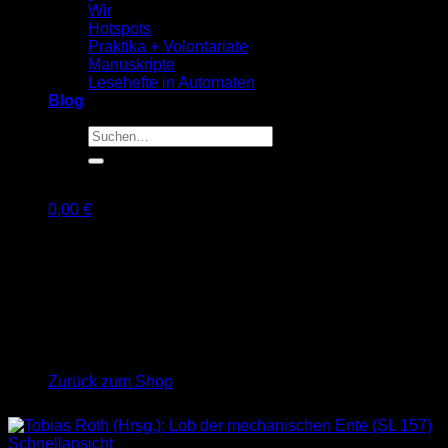
Wir
Hotspots
Praktika + Volontariate
Manuskripte
Lesehefte in Automaten
Blog
Suche
nach:
0,00
€
Warenkorb
Es befinden sich keine Produkte im Warenkorb.
Zurück zum Shop
Schnellansicht