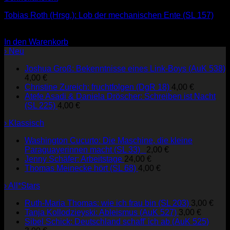
Tobias Roth (Hrsg.): Lob der mechanischen Ente (SL 157)
3,00
€
In den Warenkorb
› Neu
Joshua Groß: Bekenntnisse eines Link-Boys (AuK 538)
4,00
€
Christine Zureich: fruchtfolgen (DgR 18)
4,00
€
Atefe Asadi & Daniela Dröscher: Schreiben ist Nacht
(SL 225)
4,00
€
› Klassisch
Washington Cucurto: Die Maschine, die kleine
Paraguayerinnen macht (SL 33)
2,00
€
Jenny Schäfer: Arbeitstage
24,00
€
Thomas Meinecke hört (SL 68)
4,00
€
› All*Stars
Ruth-Maria Thomas: wie ich frau bin (SL 203)
3,00
€
Tanja Kollodzieyski: Ableismus (AuK 527)
3,00
€
Sibel Schick: Deutschland schaff' ich ab (AuK 525)