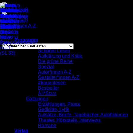
Zum
Inhalt
springen
Autor*innen A-Z
/
Max Czollek
Einzelnes Ergebnis wird angezeigt
Programm
komplett
Schöner Lesen
Aufklärung und Kritik
Max Czollek
Die grüne Reihe
Spezial
Autor*innen A-Z
Gestalter*innen A-Z
#frauenlesen
Bestseller
All*Stars
Gattungen
Erzählungen, Prosa
Gedichte, Lyrik
Aufsätze, Briefe, Tagebücher, Autofiktionen
Theater, Hörspiele, Interviews
Romane
Verlag