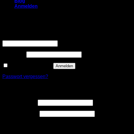
Blog
Anmelden
Anmelden
Erforderlich
Benutzername oder E-Mail-Adresse
*
Erforderlich
Passwort
*
Angemeldet bleiben
Anmelden
Passwort vergessen?
Registrieren
Erforderlich
Benutzername
*
Erforderlich
E-Mail-Adresse
*
Ein Link zum Erstellen eines neuen Passwort wird an deine
E-Mail-Adresse gesendet.