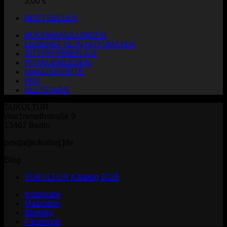
3,00
€
BESTSELLER
BUCHHANDLUNGEN
LESEHEFTE IN AUTOMATEN
AUTOR*INNEN A-Z
#FRAUENLESEN
MANUSKRIPTE
WIR
ALL*STARS
SUKULTUR
Wachsmuthstraße 9
13467 Berlin
post[at]sukultur[.]de
Blog
SUKULTUR Katalog 2026
Instagram
Mastodon
Bluesky
Facebook