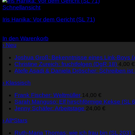
Schnellansicht
Iris Hanika: Vor dem Gericht (SL 71)
1,00
€
In den Warenkorb
› Neu
Joshua Groß: Bekenntnisse eines Link-Boys 
Christine Zureich: fruchtfolgen (DgR 18)
4,00
€
Atefe Asadi & Daniela Dröscher: Schreiben ist
› Klassisch
Frank Fischer: Weltmüller
14,00
€
Sarah Manguso: Elf hirschförmige Kekse (SL 6
Jenny Schäfer: Arbeitstage
24,00
€
› All*Stars
Ruth-Maria Thomas: wie ich frau bin (SL 203)