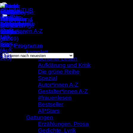
Zum
Inhalt
springen
Autor*innen A-Z
/
Iris Hanika
Einzelnes Ergebnis wird angezeigt
Programm
komplett
Schöner Lesen
Aufklärung und Kritik
Iris Hanika
Die grüne Reihe
Spezial
Autor*innen A-Z
Gestalter*innen A-Z
#frauenlesen
Bestseller
All*Stars
Gattungen
Erzählungen, Prosa
Gedichte, Lyrik