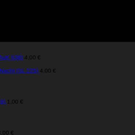
(AuK 538)
4,00
€
 Nacht (SL 225)
4,00
€
9)
1,00
€
3,00
€