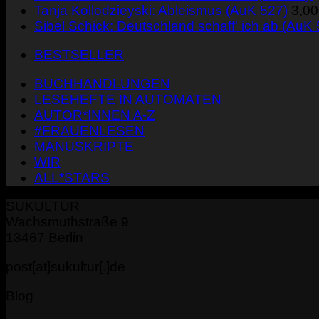
Tanja Kollodzieyski: Ableismus (AuK 527)
3,0
Sibel Schick: Deutschland schaff' ich ab (AuK
BESTSELLER
BUCHHANDLUNGEN
LESEHEFTE IN AUTOMATEN
AUTOR*INNEN A-Z
#FRAUENLESEN
MANUSKRIPTE
WIR
ALL*STARS
SUKULTUR
Wachsmuthstraße 9
13467 Berlin
post[at]sukultur[.]de
Blog