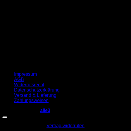
G
Impressum
AGB
Widerrufsrecht
Datenschutzerklärung
Versand & Lieferung
Zahlungsweisen
Copyright 2026 ©
alle3
Vertrag widerrufen