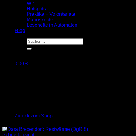
Wir
Hotspots
Praktika + Volontariate
Manuskripte
Lesehefte in Automaten
Blog
Suche
nach:
0,00
€
Warenkorb
Es befinden sich keine Produkte im Warenkorb.
Zurück zum Shop
Schnellansicht