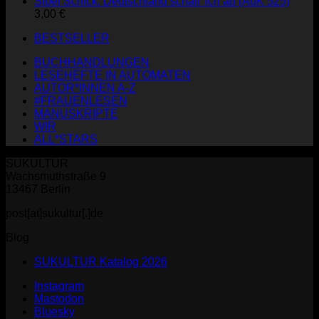
Sibel Schick: Deutschland schaff' ich ab (AuK 525)
3,00
€
BESTSELLER
BUCHHANDLUNGEN
LESEHEFTE IN AUTOMATEN
AUTOR*INNEN A-Z
#FRAUENLESEN
MANUSKRIPTE
WIR
ALL*STARS
SUKULTUR
Wachsmuthstraße 9
13467 Berlin
post[at]sukultur[.]de
Blog
SUKULTUR Katalog 2026
Instagram
Mastodon
Bluesky