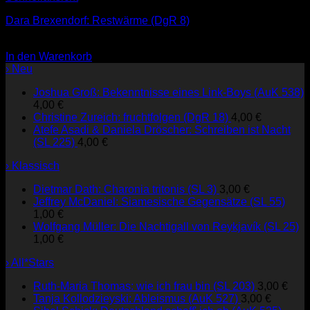
Dara Brexendorf: Restwärme (DgR 8)
3,00
€
In den Warenkorb
› Neu
Joshua Groß: Bekenntnisse eines Link-Boys (AuK 538)
4,00
€
Christine Zureich: fruchtfolgen (DgR 18)
4,00
€
Atefe Asadi & Daniela Dröscher: Schreiben ist Nacht
(SL 225)
4,00
€
› Klassisch
Dietmar Dath: Charonia tritonis (SL 3)
3,00
€
Jeffrey McDaniel: Siamesische Gegensätze (SL 55)
1,00
€
Wolfgang Müller: Die Nachtigall von Reykjavík (SL 25)
1,00
€
› All*Stars
Ruth-Maria Thomas: wie ich frau bin (SL 203)
3,00
€
Tanja Kollodzieyski: Ableismus (AuK 527)
3,00
€