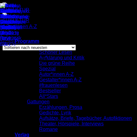
Zum
Inhalt
springen
Autor*innen A-Z
/
Dara Brexendorf
Einzelnes Ergebnis wird angezeigt
Programm
komplett
Schöner Lesen
Aufklärung und Kritik
Dara Brexendorf
Die grüne Reihe
Spezial
Autor*innen A-Z
Gestalter*innen A-Z
#frauenlesen
Bestseller
All*Stars
Gattungen
Erzählungen, Prosa
Gedichte, Lyrik
Aufsätze, Briefe, Tagebücher, Autofiktionen
Theater, Hörspiele, Interviews
Romane
Verlag