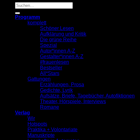
Suche
nach:
Programm
komplett
Schöner Lesen
Aufklärung und Kritik
Die grüne Reihe
Spezial
Autor*innen A-Z
Gestalter*innen A-Z
#frauenlesen
Bestseller
All*Stars
Gattungen
Erzählungen, Prosa
Gedichte, Lyrik
Aufsätze, Briefe, Tagebücher, Autofiktionen
Theater, Hörspiele, Interviews
Romane
Verlag
Wir
Hotspots
Praktika + Volontariate
Manuskripte