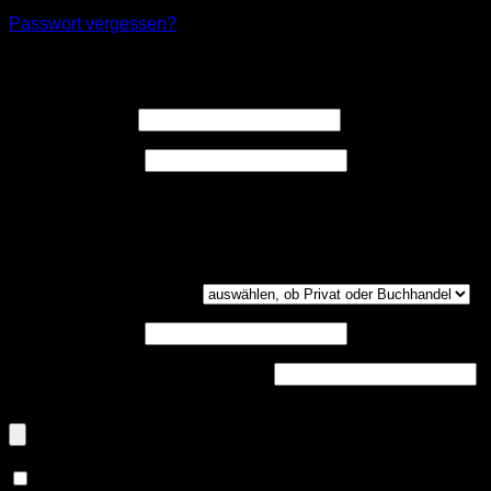
Passwort vergessen?
Registrieren
Erforderlich
Benutzername
*
Erforderlich
E-Mail-Adresse
*
Ein Link zum Erstellen eines neuen Passwort wird an deine
E-Mail-Adresse gesendet.
Kundengruppe
(optional)
UST-ID
(optional)
Handelsregisternummer
(optional)
Dokumenten-Upload (PDF, max. 800kb)
(optional)
Ja, ich möchte ein Kundenkonto eröffnen und akzeptiere