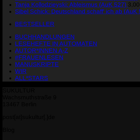
Tanja Kollodzieyski: Ableismus (AuK 527)
3,0
Sibel Schick: Deutschland schaff' ich ab (AuK
BESTSELLER
BUCHHANDLUNGEN
LESEHEFTE IN AUTOMATEN
AUTOR*INNEN A-Z
#FRAUENLESEN
MANUSKRIPTE
WIR
ALL*STARS
SUKULTUR
Wachsmuthstraße 9
13467 Berlin
post[at]sukultur[.]de
Blog