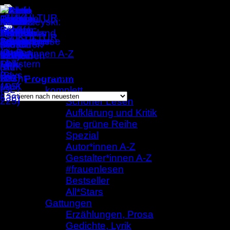
Zum
Inhalt
springen
Autor*innen A-Z
/
Anja Rützel
Einzelnes Ergebnis wird angezeigt
Programm
komplett
Schöner Lesen
Aufklärung und Kritik
Anja Rützel
Die grüne Reihe
Spezial
Autor*innen A-Z
Gestalter*innen A-Z
#frauenlesen
Bestseller
All*Stars
Gattungen
Erzählungen, Prosa
Gedichte, Lyrik