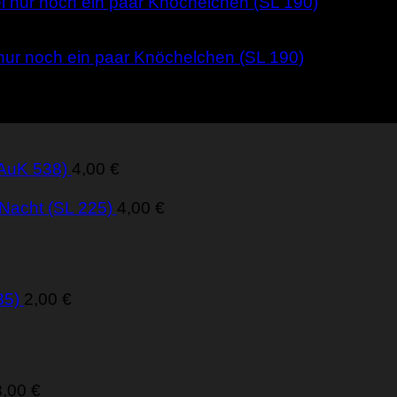
 nur noch ein paar Knöchelchen (SL 190)
(AuK 538)
4,00
€
 Nacht (SL 225)
4,00
€
85)
2,00
€
3,00
€