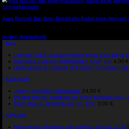
Schnellansicht
Anja Rützel: Bei ihrer Rückkehr findet Inge Meysel
3,00
€
In den Warenkorb
› Neu
Joshua Groß: Bekenntnisse eines Link-Boys 
Christine Zureich: fruchtfolgen (DgR 18)
4,00
€
Atefe Asadi & Daniela Dröscher: Schreiben ist
› Klassisch
Jenny Schäfer: Arbeitstage
24,00
€
Philipp Böhm: Sterben mit den Philistern (SL 1
Chris Kraus: Schreib mir (SL 120)
3,00
€
› All*Stars
Ruth-Maria Thomas: wie ich frau bin (SL 203)