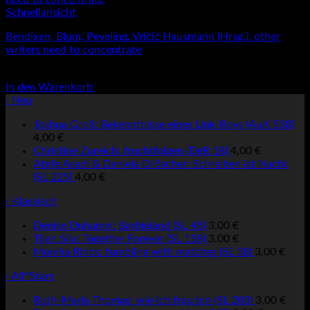
Schnellansicht
Bendixen, Blum, Peveling, Vričić Hausmann (Hrsg.): other
writers need to concentrate
24,00
€
In den Warenkorb
› Neu
Joshua Groß: Bekenntnisse eines Link-Boys (AuK 538)
4,00
€
Christine Zureich: fruchtfolgen (DgR 18)
4,00
€
Atefe Asadi & Daniela Dröscher: Schreiben ist Nacht
(SL 225)
4,00
€
› Klassisch
Denise Duhamel: Barbieland (SL 45)
3,00
€
Tijan Sila: Together Forever (SL 158)
3,00
€
Monika Rinck: fumbling with matches (SL 38)
3,00
€
› All*Stars
Ruth-Maria Thomas: wie ich frau bin (SL 203)
3,00
€