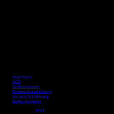
G
P
Impressum
AGB
Widerrufsrecht
Datenschutzerklärung
Versand & Lieferung
Zahlungsweisen
Copyright 2026 ©
alle3