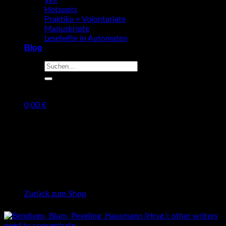
Wir
Hotspots
Praktika + Volontariate
Manuskripte
Lesehefte in Automaten
Blog
Suche
nach:
0,00
€
Warenkorb
Es befinden sich keine Produkte im Warenkorb.
Zurück zum Shop