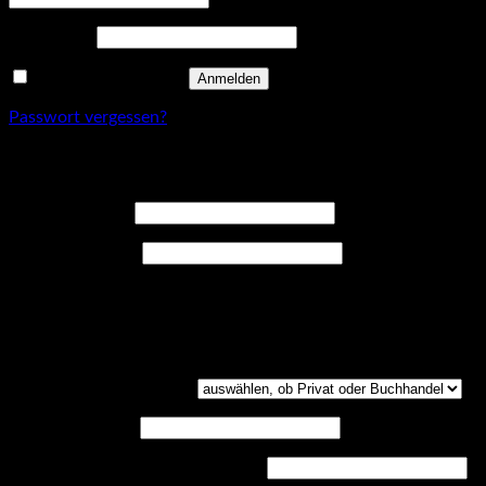
Erforderlich
Passwort
*
Angemeldet bleiben
Anmelden
Passwort vergessen?
Registrieren
Erforderlich
Benutzername
*
Erforderlich
E-Mail-Adresse
*
Ein Link zum Erstellen eines neuen Passwort wird an deine E-
Mail-Adresse gesendet.
Kundengruppe
(optional)
UST-ID
(optional)
Handelsregisternummer
(optional)