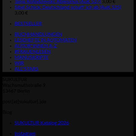
Tanja Kollodzieyski: Ableismus (AuK 527)
3,00
€
Sibel Schick: Deutschland schaff' ich ab (AuK 525)
3,00
€
BESTSELLER
BUCHHANDLUNGEN
LESEHEFTE IN AUTOMATEN
AUTOR*INNEN A-Z
#FRAUENLESEN
MANUSKRIPTE
WIR
ALL*STARS
SUKULTUR
Wachsmuthstraße 9
13467 Berlin
post[at]sukultur[.]de
Blog
SUKULTUR Katalog 2026
Instagram