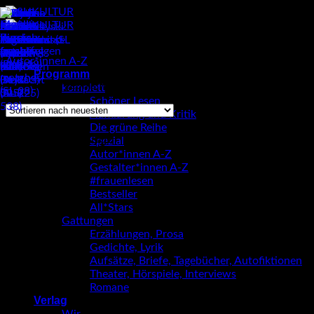
Zum
Inhalt
springen
Autor*innen A-Z
/
Elisabeth R. Hager
Programm
Einzelnes Ergebnis wird angezeigt
komplett
Schöner Lesen
Aufklärung und Kritik
Die grüne Reihe
Elisabeth R. Hager
Spezial
Autor*innen A-Z
Gestalter*innen A-Z
#frauenlesen
Bestseller
All*Stars
Gattungen
Erzählungen, Prosa
Gedichte, Lyrik
Aufsätze, Briefe, Tagebücher, Autofiktionen
Theater, Hörspiele, Interviews
Romane
Verlag