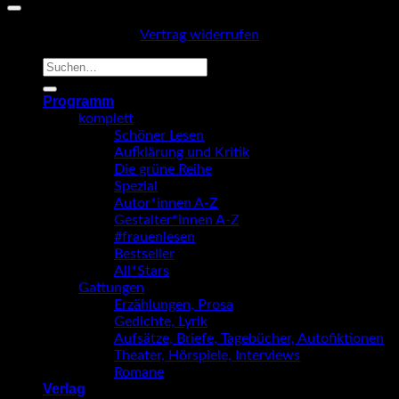
Vertrag widerrufen
Suche
nach:
Programm
komplett
Schöner Lesen
Aufklärung und Kritik
Die grüne Reihe
Spezial
Autor*innen A-Z
Gestalter*innen A-Z
#frauenlesen
Bestseller
All*Stars
Gattungen
Erzählungen, Prosa
Gedichte, Lyrik
Aufsätze, Briefe, Tagebücher, Autofiktionen
Theater, Hörspiele, Interviews
Romane
Verlag