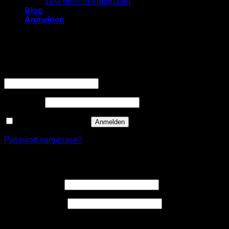
Lesehefte in Automaten
Blog
Anmelden
Anmelden
Erforderlich
Benutzername oder E-Mail-Adresse
*
Erforderlich
Passwort
*
Angemeldet bleiben
Anmelden
Passwort vergessen?
Registrieren
Erforderlich
Benutzername
*
Erforderlich
E-Mail-Adresse
*
Ein Link zum Erstellen eines neuen Passwort wird an deine