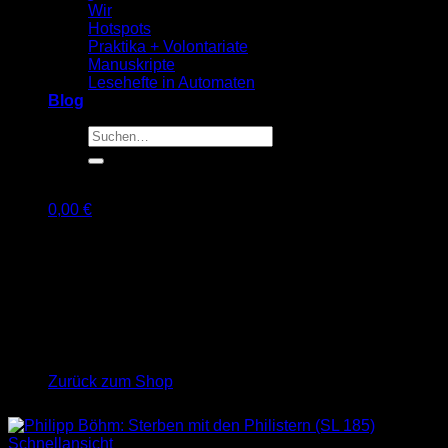
Wir
Hotspots
Praktika + Volontariate
Manuskripte
Lesehefte in Automaten
Blog
Suche
nach:
0,00
€
Warenkorb
Es befinden sich keine Produkte im Warenkorb.
Zurück zum Shop
Schnellansicht