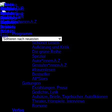
Zum
Inhalt
springen
Gestalter*innen A-Z
/
Mel
Einzelnes Ergebnis wird angezeigt
Programm
komplett
Schöner Lesen
Aufklärung und Kritik
Mel
Die grüne Reihe
Spezial
Autor*innen A-Z
Gestalter*innen A-Z
#frauenlesen
Bestseller
All*Stars
Gattungen
Erzählungen, Prosa
Gedichte, Lyrik
Aufsätze, Briefe, Tagebücher, Autofiktionen
Theater, Hörspiele, Interviews
Romane
Verlag