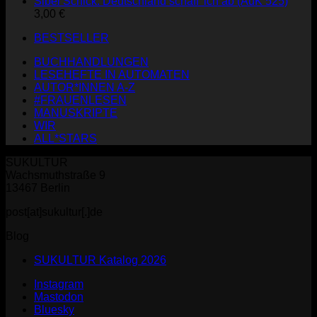
Sibel Schick: Deutschland schaff' ich ab (AuK 525)
3,00
€
BESTSELLER
BUCHHANDLUNGEN
LESEHEFTE IN AUTOMATEN
AUTOR*INNEN A-Z
#FRAUENLESEN
MANUSKRIPTE
WIR
ALL*STARS
SUKULTUR
Wachsmuthstraße 9
13467 Berlin
post[at]sukultur[.]de
Blog
SUKULTUR Katalog 2026
Instagram
Mastodon
Bluesky