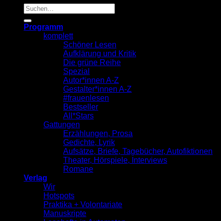
Suche
nach:
Programm
komplett
Schöner Lesen
Aufklärung und Kritik
Die grüne Reihe
Spezial
Autor*innen A-Z
Gestalter*innen A-Z
#frauenlesen
Bestseller
All*Stars
Gattungen
Erzählungen, Prosa
Gedichte, Lyrik
Aufsätze, Briefe, Tagebücher, Autofiktionen
Theater, Hörspiele, Interviews
Romane
Verlag
Wir
Hotspots
Praktika + Volontariate
Manuskripte