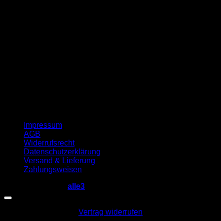
G
Impressum
AGB
Widerrufsrecht
Datenschutzerklärung
Versand & Lieferung
Zahlungsweisen
Copyright 2026 ©
alle3
Vertrag widerrufen