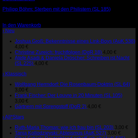
Philipp Böhm: Sterben mit den Philistern (SL 185)
2,00
€
In den Warenkorb
› Neu
Joshua Groß: Bekenntnisse eines Link-Boys (AuK 538)
4,00
€
Christine Zureich: fruchtfolgen (DgR 18)
4,00
€
Atefe Asadi & Daniela Dröscher: Schreiben ist Nacht
(SL 225)
4,00
€
› Klassisch
Wolfgang Herrndorf: Die Rosenbaum-Doktrin (SL 64)
3,00
€
Frank Fischer: Der Louvre in 20 Minuten (SL 105)
3,00
€
Gärtnern mit Sprengstoff (DgR 2)
4,00
€
› All*Stars
Ruth-Maria Thomas: wie ich frau bin (SL 203)
3,00
€
Tanja Kollodzieyski: Ableismus (AuK 527)
3,00
€