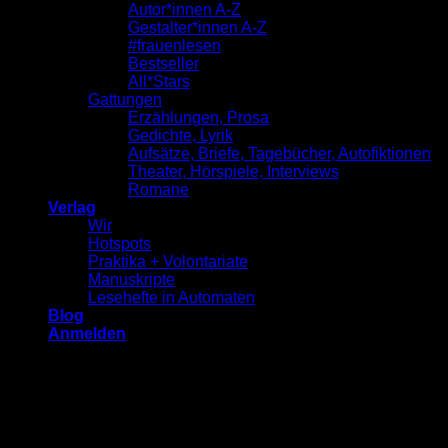
Autor*innen A-Z
Gestalter*innen A-Z
#frauenlesen
Bestseller
All*Stars
Gattungen
Erzählungen, Prosa
Gedichte, Lyrik
Aufsätze, Briefe, Tagebücher, Autofiktionen
Theater, Hörspiele, Interviews
Romane
Verlag
Wir
Hotspots
Praktika + Volontariate
Manuskripte
Lesehefte in Automaten
Blog
Anmelden
Anmelden
Erforderlich
Benutzername oder E-Mail-Adresse
*