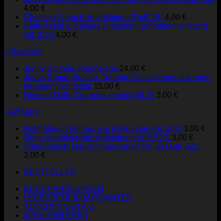
4,00
€
Christine Zureich: fruchtfolgen (DgR 18)
4,00
€
Atefe Asadi & Daniela Dröscher: Schreiben ist Nacht
(SL 225)
4,00
€
› Klassisch
Jenny Schäfer: Arbeitstage
24,00
€
Jonas Rump: Nottuln. Traurige Geschichten aus einer
traurigen Kleinstadt
15,00
€
Dietmar Dath: Charonia tritonis (SL 3)
3,00
€
› All*Stars
Ruth-Maria Thomas: wie ich frau bin (SL 203)
3,00
€
Tanja Kollodzieyski: Ableismus (AuK 527)
3,00
€
Sibel Schick: Deutschland schaff' ich ab (AuK 525)
3,00
€
BESTSELLER
BUCHHANDLUNGEN
LESEHEFTE IN AUTOMATEN
AUTOR*INNEN A-Z
#FRAUENLESEN