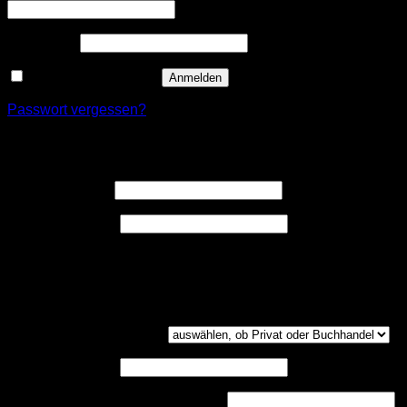
Erforderlich
Passwort
*
Angemeldet bleiben
Anmelden
Passwort vergessen?
Registrieren
Erforderlich
Benutzername
*
Erforderlich
E-Mail-Adresse
*
Ein Link zum Erstellen eines neuen Passwort wird an deine
E-Mail-Adresse gesendet.
Kundengruppe
(optional)
UST-ID
(optional)
Handelsregisternummer
(optional)