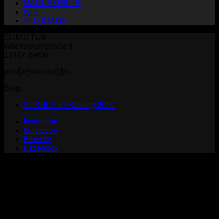
MANUSKRIPTE
WIR
ALL*STARS
SUKULTUR
Wachsmuthstraße 9
13467 Berlin
post[at]sukultur[.]de
Blog
SUKULTUR Katalog 2026
Instagram
Mastodon
Bluesky
Facebook
P