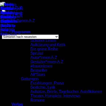
Zum
Inhalt
springen
Gestalter*innen A-Z
/
Maurycy
Nach
Alle 2 Ergebnisse werden angezeigt
Programm
neuesten
komplett
sortiert
Schöner Lesen
Aufklärung und Kritik
Maurycy
Die grüne Reihe
Spezial
Autor*innen A-Z
Gestalter*innen A-Z
#frauenlesen
Bestseller
All*Stars
Gattungen
Erzählungen, Prosa
Gedichte, Lyrik
Aufsätze, Briefe, Tagebücher, Autofiktionen
Theater, Hörspiele, Interviews
Romane
Verlag