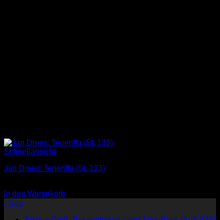
Schnellansicht
Jan Drees: Teneriffa (SL 123)
1,00
€
In den Warenkorb
› Neu
Joshua Groß: Bekenntnisse eines Link-Boys (AuK 538)