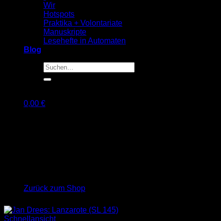
Wir
Hotspots
Praktika + Volontariate
Manuskripte
Lesehefte in Automaten
Blog
Suche
nach:
0,00
€
Warenkorb
Es befinden sich keine Produkte im Warenkorb.
Zurück zum Shop
Schnellansicht