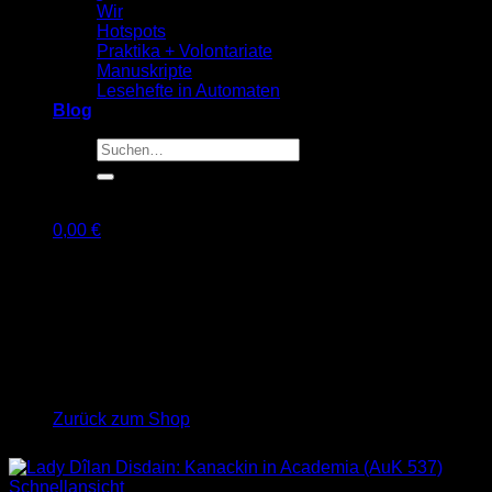
Wir
Hotspots
Praktika + Volontariate
Manuskripte
Lesehefte in Automaten
Blog
Suche
nach:
0,00
€
Warenkorb
Es befinden sich keine Produkte im Warenkorb.
Zurück zum Shop
Schnellansicht