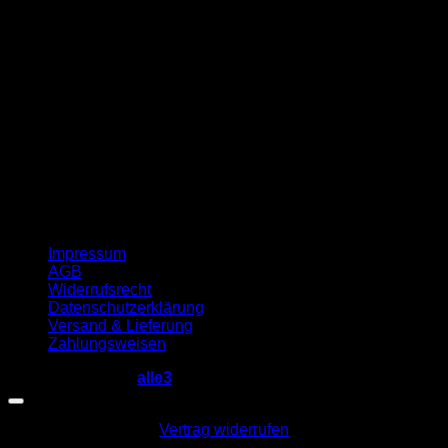
G
Impressum
AGB
Widerrufsrecht
Datenschutzerklärung
Versand & Lieferung
Zahlungsweisen
Copyright 2026 ©
alle3
Vertrag widerrufen