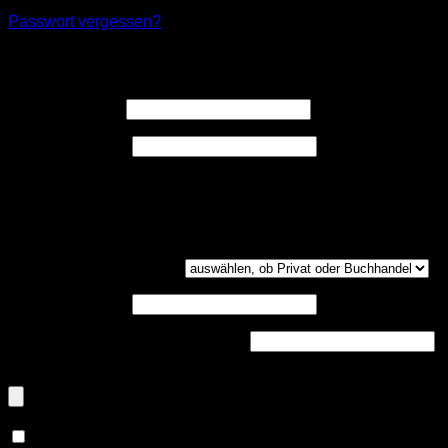
Passwort vergessen?
Registrieren
Erforderlich
Benutzername
*
Erforderlich
E-Mail-Adresse
*
Ein Link zum Erstellen eines neuen Passwort wird an deine
E-Mail-Adresse gesendet.
Kundengruppe
(optional)
UST-ID
(optional)
Handelsregisternummer
(optional)
Dokumenten-Upload (PDF, max. 800kb)
(optional)
Ja, ich möchte ein Kundenkonto eröffnen und akzeptiere