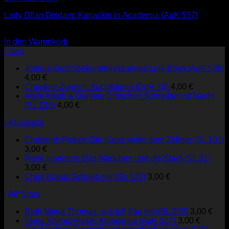
Lady Dîlan Disdain: Kanackin in Academia (AuK 537)
3,00
€
In den Warenkorb
› Neu
Joshua Groß: Bekenntnisse eines Link-Boys (AuK 538)
4,00
€
Christine Zureich: fruchtfolgen (DgR 18)
4,00
€
Atefe Asadi & Daniela Dröscher: Schreiben ist Nacht
(SL 225)
4,00
€
› Klassisch
Christoph Peters: Die Katze winkt dem Zöllner (SL 101)
3,00
€
René Hamann: Das Mädchen und die Stadt (SL 31)
3,00
€
Chris Kraus: Schreib mir (SL 120)
3,00
€
› All*Stars
Ruth-Maria Thomas: wie ich frau bin (SL 203)
3,00
€
Tanja Kollodzieyski: Ableismus (AuK 527)
3,00
€