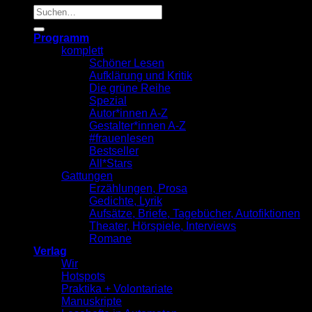
Suche
nach:
Programm
komplett
Schöner Lesen
Aufklärung und Kritik
Die grüne Reihe
Spezial
Autor*innen A-Z
Gestalter*innen A-Z
#frauenlesen
Bestseller
All*Stars
Gattungen
Erzählungen, Prosa
Gedichte, Lyrik
Aufsätze, Briefe, Tagebücher, Autofiktionen
Theater, Hörspiele, Interviews
Romane
Verlag
Wir
Hotspots
Praktika + Volontariate
Manuskripte