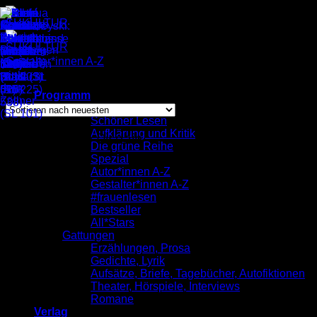
Zum
Inhalt
springen
Gestalter*innen A-Z
/
Lady Stefanie Disdain
Einzelnes Ergebnis wird angezeigt
Programm
komplett
Schöner Lesen
Aufklärung und Kritik
Lady Stefanie Disdain
Die grüne Reihe
Spezial
Autor*innen A-Z
Gestalter*innen A-Z
#frauenlesen
Bestseller
All*Stars
Gattungen
Erzählungen, Prosa
Gedichte, Lyrik
Aufsätze, Briefe, Tagebücher, Autofiktionen
Theater, Hörspiele, Interviews
Romane
Verlag