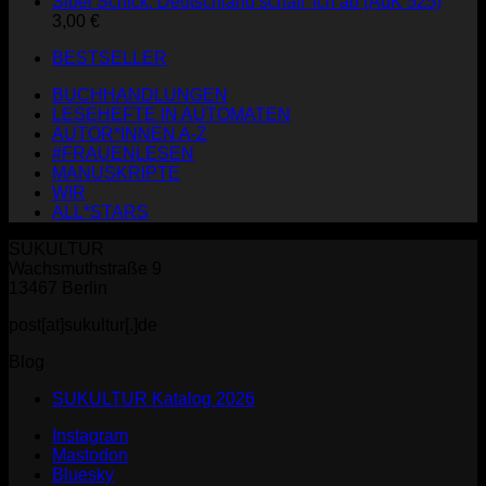
Sibel Schick: Deutschland schaff' ich ab (AuK 525)
3,00
€
BESTSELLER
BUCHHANDLUNGEN
LESEHEFTE IN AUTOMATEN
AUTOR*INNEN A-Z
#FRAUENLESEN
MANUSKRIPTE
WIR
ALL*STARS
SUKULTUR
Wachsmuthstraße 9
13467 Berlin
post[at]sukultur[.]de
Blog
SUKULTUR Katalog 2026
Instagram
Mastodon
Bluesky