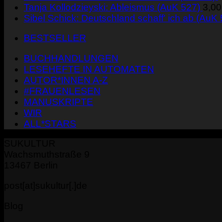
Tanja Kollodzieyski: Ableismus (AuK 527)
3,0
Sibel Schick: Deutschland schaff' ich ab (AuK
BESTSELLER
BUCHHANDLUNGEN
LESEHEFTE IN AUTOMATEN
AUTOR*INNEN A-Z
#FRAUENLESEN
MANUSKRIPTE
WIR
ALL*STARS
SUKULTUR
Wachsmuthstraße 9
13467 Berlin
post[at]sukultur[.]de
Blog