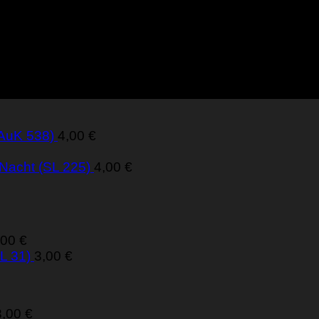
(AuK 538)
4,00
€
 Nacht (SL 225)
4,00
€
,00
€
L 31)
3,00
€
3,00
€