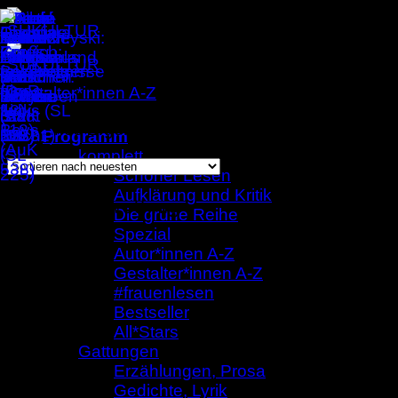
Zum
Inhalt
springen
Gestalter*innen A-Z
/
Kristina Nowothnig
Einzelnes Ergebnis wird angezeigt
Programm
komplett
Schöner Lesen
Aufklärung und Kritik
Kristina Nowothnig
Die grüne Reihe
Spezial
Autor*innen A-Z
Gestalter*innen A-Z
#frauenlesen
Bestseller
All*Stars
Gattungen
Erzählungen, Prosa
Gedichte, Lyrik