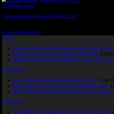
Schnellansicht
Simone Bauer: Munich Girl (SL 92)
1,00
€
In den Warenkorb
› Neu
Joshua Groß: Bekenntnisse eines Link-Boys 
Christine Zureich: fruchtfolgen (DgR 18)
4,00
€
Atefe Asadi & Daniela Dröscher: Schreiben ist
› Klassisch
Jess Tartas: Lange laut lachen (SL 178)
3,00
€
Dagmara Kraus: revolvers für flubis (SL 118)
1
René Hamann: Das Mädchen und die Stadt (S
› All*Stars
Ruth-Maria Thomas: wie ich frau bin (SL 203)