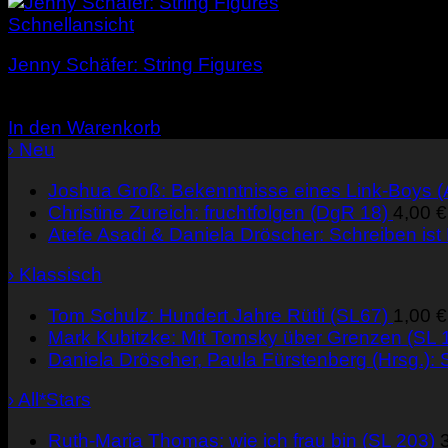
Schnellansicht
Jenny Schäfer: String Figures
12,00
€
In den Warenkorb
› Neu
Joshua Groß: Bekenntnisse eines Link-Boys 
Christine Zureich: fruchtfolgen (DgR 18)
4,00
€
Atefe Asadi & Daniela Dröscher: Schreiben ist
› Klassisch
Tom Schulz: Hundert Jahre Rütli (SL67)
1,00
€
Mark Kubitzke: Mit Tomsky über Grenzen (SL 
Daniela Dröscher, Paula Fürstenberg (Hrsg.): S
› All*Stars
Ruth-Maria Thomas: wie ich frau bin (SL 203)