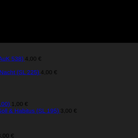
(AuK 538)
4,00
€
 Nacht (SL 225)
4,00
€
100)
1,00
€
oll & Habitus (SL 195)
3,00
€
3,00
€