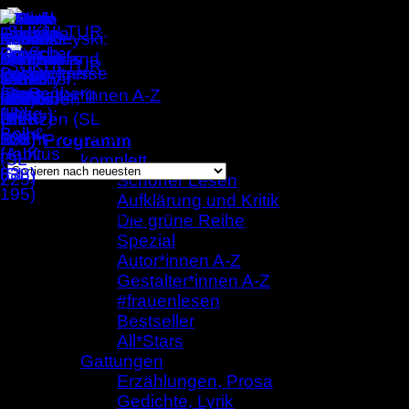
Zum
Inhalt
springen
Gestalter*innen A-Z
/
Franziska Opel
Einzelnes Ergebnis wird angezeigt
Programm
komplett
Schöner Lesen
Aufklärung und Kritik
Franziska Opel
Die grüne Reihe
Spezial
Autor*innen A-Z
Gestalter*innen A-Z
#frauenlesen
Bestseller
All*Stars
Gattungen
Erzählungen, Prosa
Gedichte, Lyrik