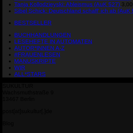
Tanja Kollodzieyski: Ableismus (AuK 527)
3,0
Sibel Schick: Deutschland schaff' ich ab (AuK
BESTSELLER
BUCHHANDLUNGEN
LESEHEFTE IN AUTOMATEN
AUTOR*INNEN A-Z
#FRAUENLESEN
MANUSKRIPTE
WIR
ALL*STARS
SUKULTUR
Wachsmuthstraße 9
13467 Berlin
post[at]sukultur[.]de
Blog