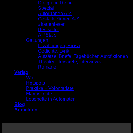
Die grüne Reihe
Spezial
Autor*innen A-Z
Gestalter*innen A-Z
#frauenlesen
Bestseller
All*Stars
Gattungen
Erzählungen, Prosa
Gedichte, Lyrik
Aufsätze, Briefe, Tagebücher, Autofiktionen
Theater, Hörspiele, Interviews
Romane
Verlag
Wir
Hotspots
Praktika + Volontariate
Manuskripte
Lesehefte in Automaten
Blog
Anmelden