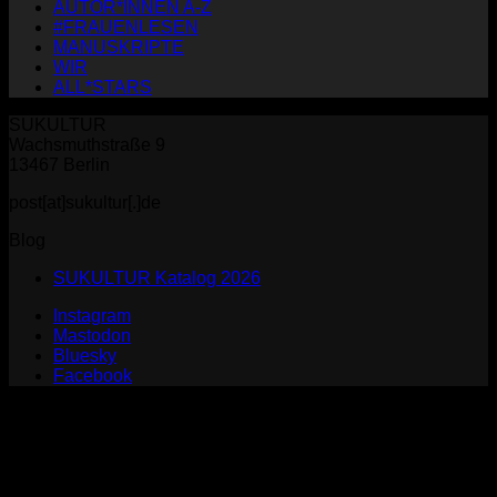
AUTOR*INNEN A-Z
#FRAUENLESEN
MANUSKRIPTE
WIR
ALL*STARS
SUKULTUR
Wachsmuthstraße 9
13467 Berlin
post[at]sukultur[.]de
Blog
SUKULTUR Katalog 2026
Instagram
Mastodon
Bluesky
Facebook
P