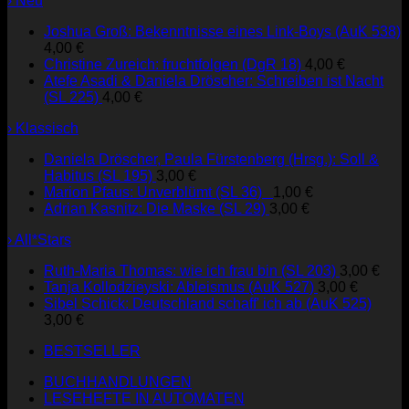
› Neu
Joshua Groß: Bekenntnisse eines Link-Boys (AuK 538)
4,00
€
Christine Zureich: fruchtfolgen (DgR 18)
4,00
€
Atefe Asadi & Daniela Dröscher: Schreiben ist Nacht
(SL 225)
4,00
€
› Klassisch
Daniela Dröscher, Paula Fürstenberg (Hrsg.): Soll &
Habitus (SL 195)
3,00
€
Marion Pfaus: Unverblümt (SL 36)
1,00
€
Adrian Kasnitz: Die Maske (SL 29)
3,00
€
› All*Stars
Ruth-Maria Thomas: wie ich frau bin (SL 203)
3,00
€
Tanja Kollodzieyski: Ableismus (AuK 527)
3,00
€
Sibel Schick: Deutschland schaff' ich ab (AuK 525)
3,00
€
BESTSELLER
BUCHHANDLUNGEN
LESEHEFTE IN AUTOMATEN