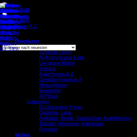
Zum
Inhalt
springen
Autor*innen A-Z
/
Washington Cucurto
Nach
Alle 2 Ergebnisse werden angezeigt
Programm
neuesten
komplett
sortiert
Schöner Lesen
Aufklärung und Kritik
Washington Cucurto
Die grüne Reihe
Spezial
Autor*innen A-Z
Gestalter*innen A-Z
#frauenlesen
Bestseller
All*Stars
Gattungen
Erzählungen, Prosa
Gedichte, Lyrik
Aufsätze, Briefe, Tagebücher, Autofiktionen
Theater, Hörspiele, Interviews
Romane
Verlag