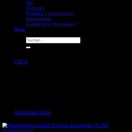
Wir
Hotspots
Praktika + Volontariate
Manuskripte
Lesehefte in Automaten
Blog
Suche
nach:
0,00
€
Warenkorb
Es befinden sich keine Produkte im Warenkorb.
Zurück zum Shop
Schnellansicht