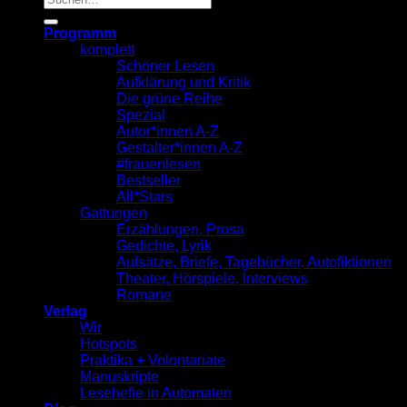
nach:
Programm
komplett
Schöner Lesen
Aufklärung und Kritik
Die grüne Reihe
Spezial
Autor*innen A-Z
Gestalter*innen A-Z
#frauenlesen
Bestseller
All*Stars
Gattungen
Erzählungen, Prosa
Gedichte, Lyrik
Aufsätze, Briefe, Tagebücher, Autofiktionen
Theater, Hörspiele, Interviews
Romane
Verlag
Wir
Hotspots
Praktika + Volontariate
Manuskripte
Lesehefte in Automaten