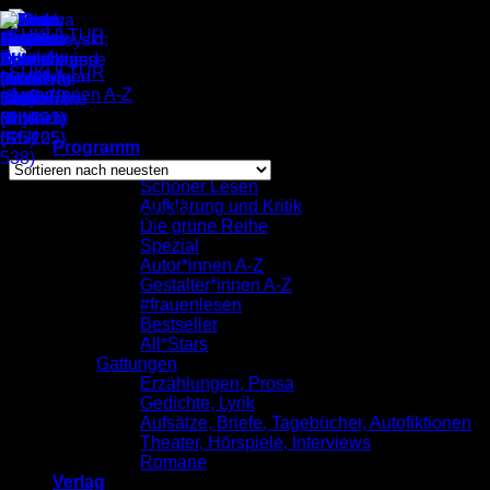
Zum
Inhalt
springen
Autor*innen A-Z
/
Tanja Kollodzieyski
Einzelnes Ergebnis wird angezeigt
Programm
komplett
Schöner Lesen
Aufklärung und Kritik
Tanja Kollodzieyski
Die grüne Reihe
Spezial
Autor*innen A-Z
Gestalter*innen A-Z
#frauenlesen
Bestseller
All*Stars
Gattungen
Erzählungen, Prosa
Gedichte, Lyrik
Aufsätze, Briefe, Tagebücher, Autofiktionen
Theater, Hörspiele, Interviews
Romane
Verlag