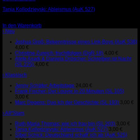
Tanja Kollodzieyski: Ableismus (AuK 527)
3,00
€
In den Warenkorb
› Neu
Joshua Groß: Bekenntnisse eines Link-Boys (AuK 538)
4,00
€
Christine Zureich: fruchtfolgen (DgR 18)
4,00
€
Atefe Asadi & Daniela Dröscher: Schreiben ist Nacht
(SL 225)
4,00
€
› Klassisch
Jenny Schäfer: Arbeitstage
24,00
€
Frank Fischer: Der Louvre in 20 Minuten (SL 105)
3,00
€
Marc Degens: Das Ich der Geschichte (SL 193)
3,00
€
› All*Stars
Ruth-Maria Thomas: wie ich frau bin (SL 203)
3,00
€
Tanja Kollodzieyski: Ableismus (AuK 527)
3,00
€
Sibel Schick: Deutschland schaff' ich ab (AuK 525)