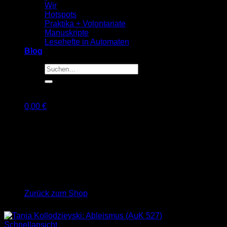
Wir
Hotspots
Praktika + Volontariate
Manuskripte
Lesehefte in Automaten
Blog
Suche
nach:
0,00
€
Warenkorb
Es befinden sich keine Produkte im Warenkorb.
Zurück zum Shop
Schnellansicht