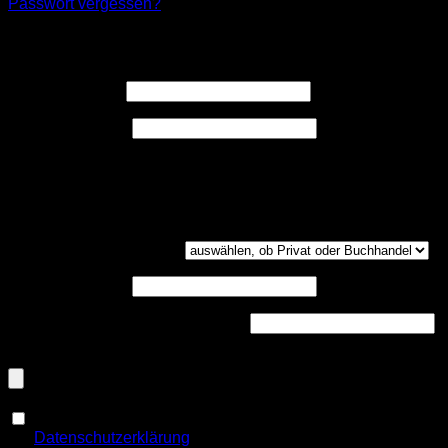
Passwort vergessen?
Registrieren
Erforderlich
Benutzername
*
Erforderlich
E-Mail-Adresse
*
Ein Link zum Erstellen eines neuen Passwort wird an deine
E-Mail-Adresse gesendet.
Kundengruppe
(optional)
UST-ID
(optional)
Handelsregisternummer
(optional)
Dokumenten-Upload (PDF, max. 800kb)
(optional)
Ja, ich möchte ein Kundenkonto eröffnen und akzeptiere
Erforderlich
die
Datenschutzerklärung
.
*