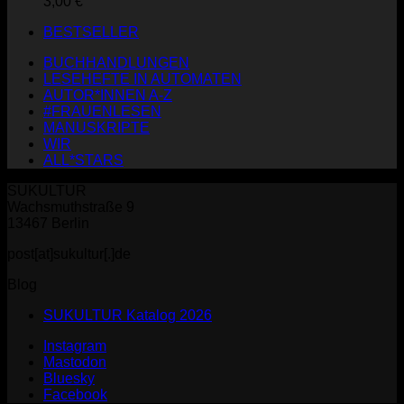
3,00
€
BESTSELLER
BUCHHANDLUNGEN
LESEHEFTE IN AUTOMATEN
AUTOR*INNEN A-Z
#FRAUENLESEN
MANUSKRIPTE
WIR
ALL*STARS
SUKULTUR
Wachsmuthstraße 9
13467 Berlin
post[at]sukultur[.]de
Blog
SUKULTUR Katalog 2026
Instagram
Mastodon
Bluesky
Facebook