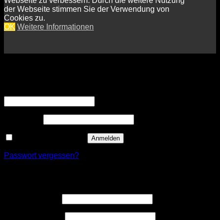
Webseite zu verbessern. Durch die weitere Nutzung
der Webseite stimmen Sie der Verwendung von
Cookies zu.
OK
Weitere Informationen
Anmelden
Erforderlich
Benutzername oder E-Mail-Adresse
*
Erforderlich
Passwort
*
Angemeldet bleiben
Anmelden
Passwort vergessen?
Registrieren
Erforderlich
Benutzername
*
Erforderlich
E-Mail-Adresse
*