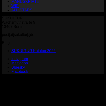
MANUSKRIPTE
WIR
ALL*STARS
SUKULTUR
Wachsmuthstraße 9
13467 Berlin
post[at]sukultur[.]de
Blog
SUKULTUR Katalog 2026
Instagram
Mastodon
Bluesky
Facebook
P