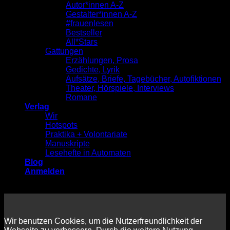
Autor*innen A-Z
Gestalter*innen A-Z
#frauenlesen
Bestseller
All*Stars
Gattungen
Erzählungen, Prosa
Gedichte, Lyrik
Aufsätze, Briefe, Tagebücher, Autofiktionen
Theater, Hörspiele, Interviews
Romane
Verlag
Wir
Hotspots
Praktika + Volontariate
Manuskripte
Lesehefte in Automaten
Blog
Anmelden
Wir benutzen Cookies, um die Nutzerfreundlichkeit der