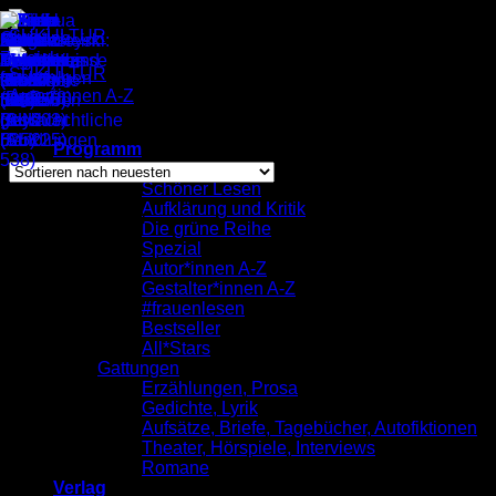
Zum
Inhalt
springen
Autor*innen A-Z
/
René Hamann
Nach
Alle 2 Ergebnisse werden angezeigt
Programm
neuesten
komplett
sortiert
Schöner Lesen
Aufklärung und Kritik
René Hamann
Die grüne Reihe
Spezial
Autor*innen A-Z
Gestalter*innen A-Z
#frauenlesen
Bestseller
All*Stars
Gattungen
Erzählungen, Prosa
Gedichte, Lyrik
Aufsätze, Briefe, Tagebücher, Autofiktionen
Theater, Hörspiele, Interviews
Romane
Verlag