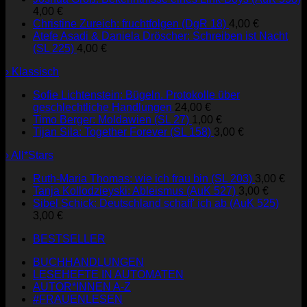
4,00
€
Christine Zureich: fruchtfolgen (DgR 18)
4,00
€
Atefe Asadi & Daniela Dröscher: Schreiben ist Nacht
(SL 225)
4,00
€
› Klassisch
Sofie Lichtenstein: Bügeln. Protokolle über
geschlechtliche Handlungen
24,00
€
Timo Berger: Moldawien (SL 27)
1,00
€
Tijan Sila: Together Forever (SL 158)
3,00
€
› All*Stars
Ruth-Maria Thomas: wie ich frau bin (SL 203)
3,00
€
Tanja Kollodzieyski: Ableismus (AuK 527)
3,00
€
Sibel Schick: Deutschland schaff' ich ab (AuK 525)
3,00
€
BESTSELLER
BUCHHANDLUNGEN
LESEHEFTE IN AUTOMATEN
AUTOR*INNEN A-Z
#FRAUENLESEN