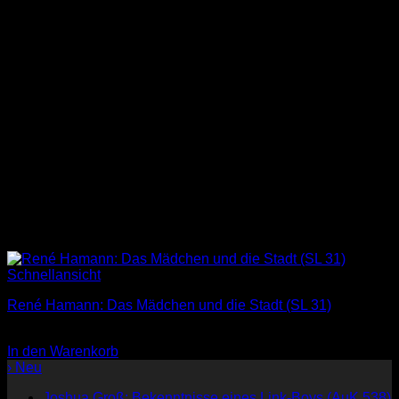
Schnellansicht
René Hamann: Das Mädchen und die Stadt (SL 31)
3,00
€
In den Warenkorb
› Neu
Joshua Groß: Bekenntnisse eines Link-Boys (AuK 538)