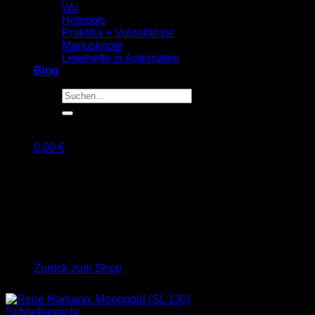
Wir
Hotspots
Praktika + Volontariate
Manuskripte
Lesehefte in Automaten
Blog
Suche
nach:
0,00
€
Warenkorb
Es befinden sich keine Produkte im Warenkorb.
Zurück zum Shop
Schnellansicht