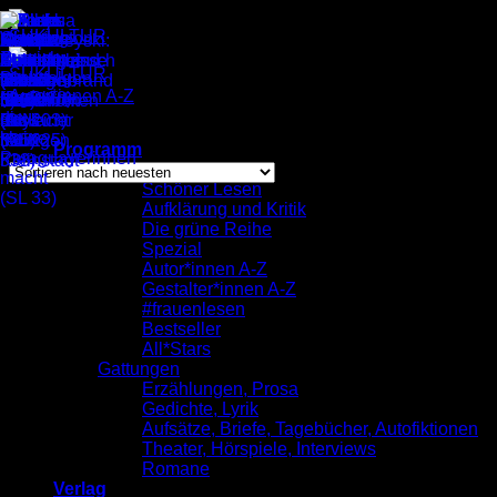
Zum
Inhalt
springen
Autor*innen A-Z
/
Mike Bols
Einzelnes Ergebnis wird angezeigt
Programm
komplett
Schöner Lesen
Aufklärung und Kritik
Mike Bols
Die grüne Reihe
Spezial
Autor*innen A-Z
Gestalter*innen A-Z
#frauenlesen
Bestseller
All*Stars
Gattungen
Erzählungen, Prosa
Gedichte, Lyrik
Aufsätze, Briefe, Tagebücher, Autofiktionen
Theater, Hörspiele, Interviews
Romane
Verlag