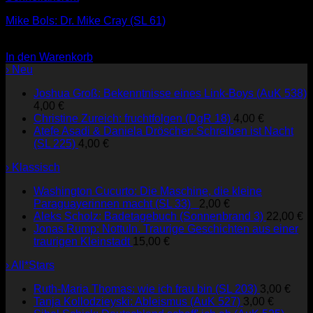
Mike Bols: Dr. Mike Cray (SL 61)
1,00
€
In den Warenkorb
› Neu
Joshua Groß: Bekenntnisse eines Link-Boys (AuK 538)
4,00
€
Christine Zureich: fruchtfolgen (DgR 18)
4,00
€
Atefe Asadi & Daniela Dröscher: Schreiben ist Nacht
(SL 225)
4,00
€
› Klassisch
Washington Cucurto: Die Maschine, die kleine
Paraguayerinnen macht (SL 33)
2,00
€
Aleks Scholz: Badetagebuch (Sonnenbrand 3)
22,00
€
Jonas Rump: Nottuln. Traurige Geschichten aus einer
traurigen Kleinstadt
15,00
€
› All*Stars
Ruth-Maria Thomas: wie ich frau bin (SL 203)
3,00
€
Tanja Kollodzieyski: Ableismus (AuK 527)
3,00
€