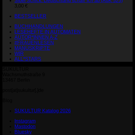
Sibel Schick: Deutschland schaff' ich ab (AuK 525)
3,00
€
BESTSELLER
BUCHHANDLUNGEN
LESEHEFTE IN AUTOMATEN
AUTOR*INNEN A-Z
#FRAUENLESEN
MANUSKRIPTE
WIR
ALL*STARS
SUKULTUR
Wachsmuthstraße 9
13467 Berlin
post[at]sukultur[.]de
Blog
SUKULTUR Katalog 2026
Instagram
Mastodon
Bluesky