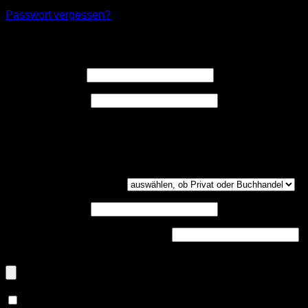
Passwort vergessen?
Registrieren
Erforderlich
Benutzername
*
Erforderlich
E-Mail-Adresse
*
Ein Link zum Erstellen eines neuen Passwort wird an deine
E-Mail-Adresse gesendet.
Kundengruppe
(optional)
UST-ID
(optional)
Handelsregisternummer
(optional)
Dokumenten-Upload (PDF, max. 800kb)
(optional)
Ja, ich möchte ein Kundenkonto eröffnen und akzeptiere