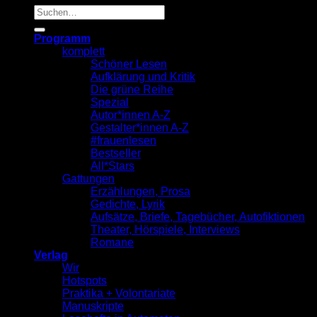
Suche
nach:
Programm
komplett
Schöner Lesen
Aufklärung und Kritik
Die grüne Reihe
Spezial
Autor*innen A-Z
Gestalter*innen A-Z
#frauenlesen
Bestseller
All*Stars
Gattungen
Erzählungen, Prosa
Gedichte, Lyrik
Aufsätze, Briefe, Tagebücher, Autofiktionen
Theater, Hörspiele, Interviews
Romane
Verlag
Wir
Hotspots
Praktika + Volontariate
Manuskripte