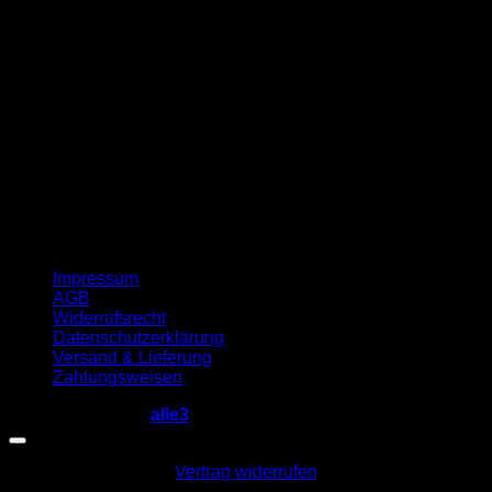
G
Impressum
AGB
Widerrufsrecht
Datenschutzerklärung
Versand & Lieferung
Zahlungsweisen
Copyright 2026 ©
alle3
Vertrag widerrufen