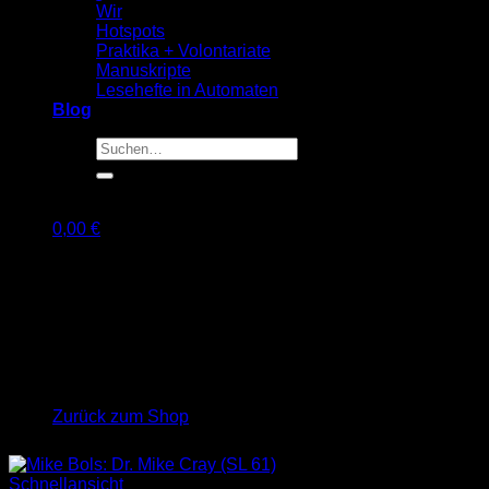
Wir
Hotspots
Praktika + Volontariate
Manuskripte
Lesehefte in Automaten
Blog
Suche
nach:
0,00
€
Warenkorb
Es befinden sich keine Produkte im Warenkorb.
Zurück zum Shop
Schnellansicht