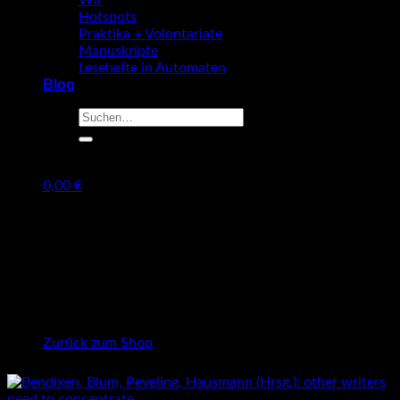
Wir
Hotspots
Praktika + Volontariate
Manuskripte
Lesehefte in Automaten
Blog
Suche
nach:
0,00
€
Warenkorb
Es befinden sich keine Produkte im Warenkorb.
Zurück zum Shop