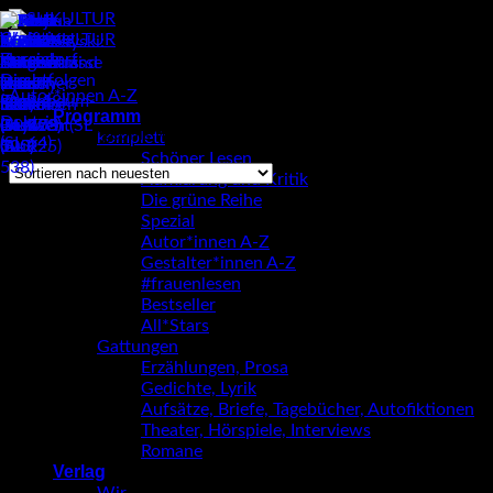
Zum
Inhalt
springen
Autor*innen A-Z
/
Lena Müller
Programm
Einzelnes Ergebnis wird angezeigt
komplett
Schöner Lesen
Aufklärung und Kritik
Die grüne Reihe
Lena Müller
Spezial
Autor*innen A-Z
Gestalter*innen A-Z
#frauenlesen
Bestseller
All*Stars
Gattungen
Erzählungen, Prosa
Gedichte, Lyrik
Aufsätze, Briefe, Tagebücher, Autofiktionen
Theater, Hörspiele, Interviews
Romane
Verlag