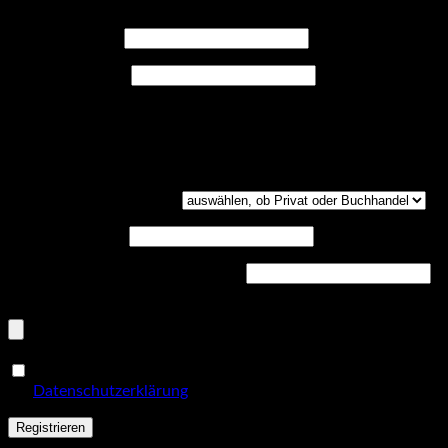
Erforderlich
Benutzername
*
Erforderlich
E-Mail-Adresse
*
Ein Link zum Erstellen eines neuen Passwort wird an deine E-
Mail-Adresse gesendet.
Kundengruppe
(optional)
UST-ID
(optional)
Handelsregisternummer
(optional)
Dokumenten-Upload (PDF, max. 800kb)
(optional)
Ja, ich möchte ein Kundenkonto eröffnen und akzeptiere
Erforderlich
die
Datenschutzerklärung
.
*
Registrieren