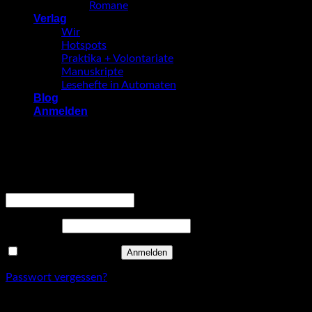
Romane
Verlag
Wir
Hotspots
Praktika + Volontariate
Manuskripte
Lesehefte in Automaten
Blog
Anmelden
Anmelden
Erforderlich
Benutzername oder E-Mail-Adresse
*
Erforderlich
Passwort
*
Angemeldet bleiben
Anmelden
Passwort vergessen?
Registrieren