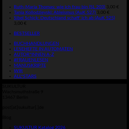
Ruth-Maria Thomas: wie ich frau bin (SL 203)
3,00
€
Tanja Kollodzieyski: Ableismus (AuK 527)
3,00
€
Sibel Schick: Deutschland schaff' ich ab (AuK 525)
3,00
€
BESTSELLER
BUCHHANDLUNGEN
LESEHEFTE IN AUTOMATEN
AUTOR*INNEN A-Z
#FRAUENLESEN
MANUSKRIPTE
WIR
ALL*STARS
SUKULTUR
Wachsmuthstraße 9
13467 Berlin
post[at]sukultur[.]de
Blog
SUKULTUR Katalog 2026