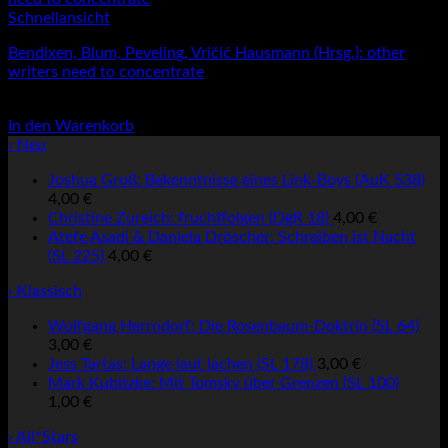
Schnellansicht
Bendixen, Blum, Peveling, Vričić Hausmann (Hrsg.): other
writers need to concentrate
24,00
€
In den Warenkorb
› Neu
Joshua Groß: Bekenntnisse eines Link-Boys (AuK 538)
4,00
€
Christine Zureich: fruchtfolgen (DgR 18)
4,00
€
Atefe Asadi & Daniela Dröscher: Schreiben ist Nacht
(SL 225)
4,00
€
› Klassisch
Wolfgang Herrndorf: Die Rosenbaum-Doktrin (SL 64)
3,00
€
Jess Tartas: Lange laut lachen (SL 178)
3,00
€
Mark Kubitzke: Mit Tomsky über Grenzen (SL 100)
1,00
€
› All*Stars