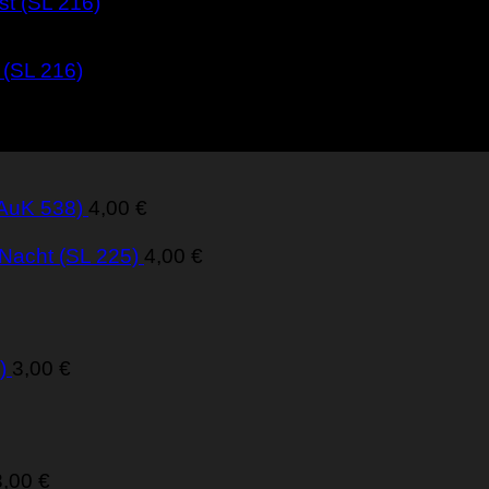
 (SL 216)
(AuK 538)
4,00
€
 Nacht (SL 225)
4,00
€
)
3,00
€
3,00
€