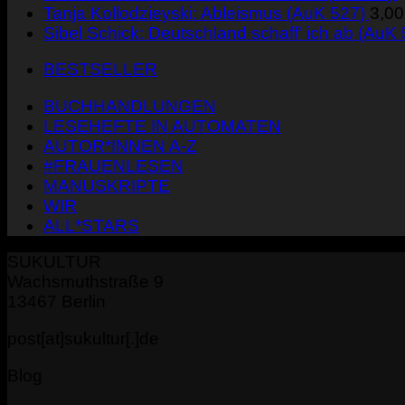
Tanja Kollodzieyski: Ableismus (AuK 527)
3,0
Sibel Schick: Deutschland schaff' ich ab (AuK
BESTSELLER
BUCHHANDLUNGEN
LESEHEFTE IN AUTOMATEN
AUTOR*INNEN A-Z
#FRAUENLESEN
MANUSKRIPTE
WIR
ALL*STARS
SUKULTUR
Wachsmuthstraße 9
13467 Berlin
post[at]sukultur[.]de
Blog