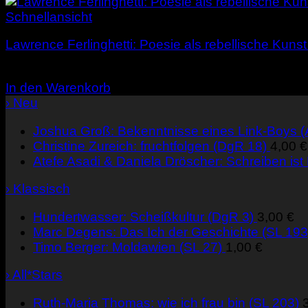
Schnellansicht
Lawrence Ferlinghetti: Poesie als rebellische Kunst
5,00
€
In den Warenkorb
› Neu
Joshua Groß: Bekenntnisse eines Link-Boys 
Christine Zureich: fruchtfolgen (DgR 18)
4,00
€
Atefe Asadi & Daniela Dröscher: Schreiben ist
› Klassisch
Hundertwasser: Scheißkultur (DgR 3)
3,00
€
Marc Degens: Das Ich der Geschichte (SL 193
Timo Berger: Moldawien (SL 27)
1,00
€
› All*Stars
Ruth-Maria Thomas: wie ich frau bin (SL 203)