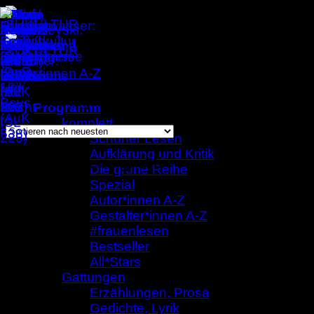
Zum
Inhalt
springen
Autor*innen A-Z
/
Lawrence Ferlinghetti
Einzelnes Ergebnis wird angezeigt
Programm
komplett
Schöner Lesen
Aufklärung und Kritik
Lawrence Ferlinghetti
Die grüne Reihe
Spezial
Autor*innen A-Z
Gestalter*innen A-Z
#frauenlesen
Bestseller
All*Stars
Gattungen
Erzählungen, Prosa
Gedichte, Lyrik