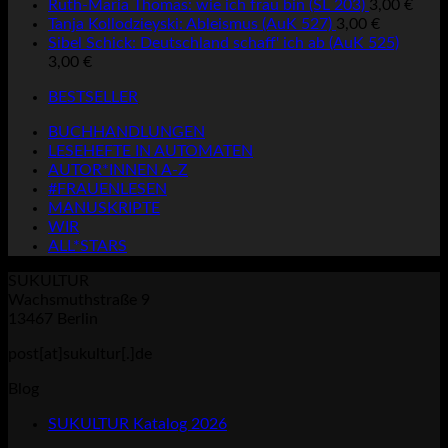
Ruth-Maria Thomas: wie ich frau bin (SL 203)
3,00
€
Tanja Kollodzieyski: Ableismus (AuK 527)
3,00
€
Sibel Schick: Deutschland schaff' ich ab (AuK 525)
3,00
€
BESTSELLER
BUCHHANDLUNGEN
LESEHEFTE IN AUTOMATEN
AUTOR*INNEN A-Z
#FRAUENLESEN
MANUSKRIPTE
WIR
ALL*STARS
SUKULTUR
Wachsmuthstraße 9
13467 Berlin
post[at]sukultur[.]de
Blog
SUKULTUR Katalog 2026