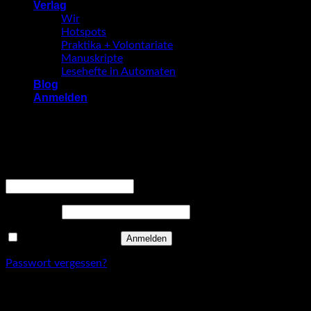
Verlag
Wir
Hotspots
Praktika + Volontariate
Manuskripte
Lesehefte in Automaten
Blog
Anmelden
Anmelden
Erforderlich
Benutzername oder E-Mail-Adresse
*
Erforderlich
Passwort
*
Angemeldet bleiben
Anmelden
Passwort vergessen?
Registrieren