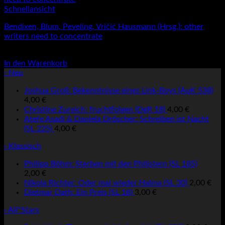
Schnellansicht
Bendixen, Blum, Peveling, Vričić Hausmann (Hrsg.): other
writers need to concentrate
24,00
€
In den Warenkorb
› Neu
Joshua Groß: Bekenntnisse eines Link-Boys (AuK 538)
4,00
€
Christine Zureich: fruchtfolgen (DgR 18)
4,00
€
Atefe Asadi & Daniela Dröscher: Schreiben ist Nacht
(SL 225)
4,00
€
› Klassisch
Philipp Böhm: Sterben mit den Philistern (SL 185)
2,00
€
Nikola Richter: Oder mal wieder Halma (SL 30)
2,00
€
Dietmar Dath: Ein Preis (SL 18)
3,00
€
› All*Stars