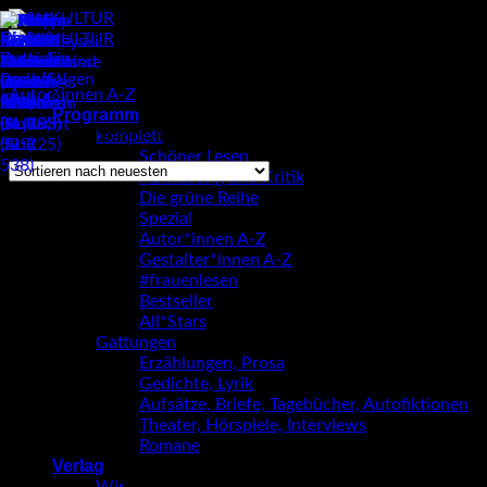
Zum
Inhalt
springen
Autor*innen A-Z
/
Kirsten Fuchs
Programm
Einzelnes Ergebnis wird angezeigt
komplett
Schöner Lesen
Aufklärung und Kritik
Die grüne Reihe
Kirsten Fuchs
Spezial
Autor*innen A-Z
Gestalter*innen A-Z
#frauenlesen
Bestseller
All*Stars
Gattungen
Erzählungen, Prosa
Gedichte, Lyrik
Aufsätze, Briefe, Tagebücher, Autofiktionen
Theater, Hörspiele, Interviews
Romane
Verlag