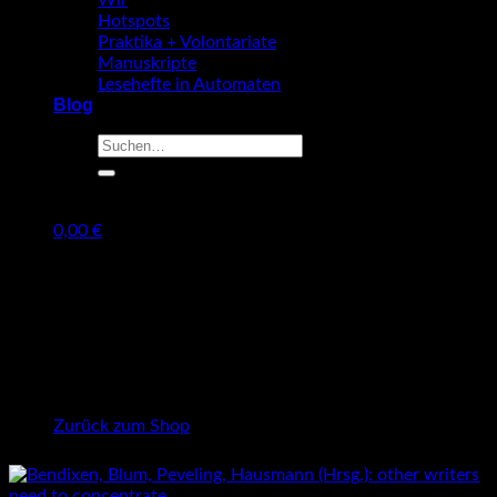
Wir
Hotspots
Praktika + Volontariate
Manuskripte
Lesehefte in Automaten
Blog
Suche
nach:
0,00
€
Warenkorb
Es befinden sich keine Produkte im Warenkorb.
Zurück zum Shop