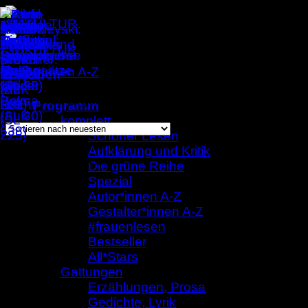
Zum
Inhalt
springen
Autor*innen A-Z
/
Kay Wolfinger
Einzelnes Ergebnis wird angezeigt
Programm
komplett
Schöner Lesen
Aufklärung und Kritik
Kay Wolfinger
Die grüne Reihe
Spezial
Autor*innen A-Z
Gestalter*innen A-Z
#frauenlesen
Bestseller
All*Stars
Gattungen
Erzählungen, Prosa
Gedichte, Lyrik