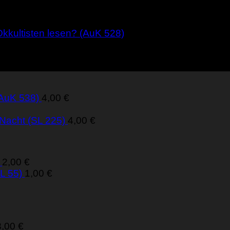
Okkultisten lesen? (AuK 528)
(AuK 538)
4,00
€
 Nacht (SL 225)
4,00
€
2,00
€
L 55)
1,00
€
3,00
€