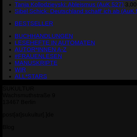
Tanja Kollodzieyski: Ableismus (AuK 527)
3,0
Sibel Schick: Deutschland schaff' ich ab (AuK
BESTSELLER
BUCHHANDLUNGEN
LESEHEFTE IN AUTOMATEN
AUTOR*INNEN A-Z
#FRAUENLESEN
MANUSKRIPTE
WIR
ALL*STARS
SUKULTUR
Wachsmuthstraße 9
13467 Berlin
post[at]sukultur[.]de
Blog