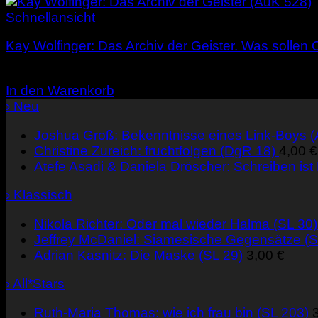
Schnellansicht
Kay Wolfinger: Das Archiv der Geister. Was sollen 
3,00
€
In den Warenkorb
› Neu
Joshua Groß: Bekenntnisse eines Link-Boys 
Christine Zureich: fruchtfolgen (DgR 18)
4,00
€
Atefe Asadi & Daniela Dröscher: Schreiben ist
› Klassisch
Nikola Richter: Oder mal wieder Halma (SL 30)
Jeffrey McDaniel: Siamesische Gegensätze (S
Adrian Kasnitz: Die Maske (SL 29)
3,00
€
› All*Stars
Ruth-Maria Thomas: wie ich frau bin (SL 203)