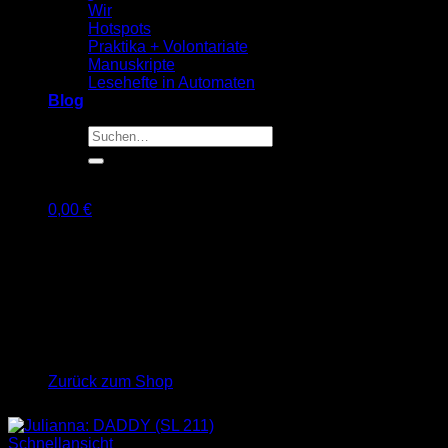
Wir
Hotspots
Praktika + Volontariate
Manuskripte
Lesehefte in Automaten
Blog
Suche
nach:
0,00
€
Warenkorb
Es befinden sich keine Produkte im Warenkorb.
Zurück zum Shop
Schnellansicht