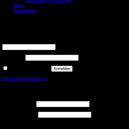
Lesehefte in Automaten
Blog
Anmelden
Anmelden
Erforderlich
Benutzername oder E-Mail-Adresse
*
Erforderlich
Passwort
*
Angemeldet bleiben
Anmelden
Passwort vergessen?
Registrieren
Erforderlich
Benutzername
*
Erforderlich
E-Mail-Adresse
*
Ein Link zum Erstellen eines neuen Passwort wird an deine