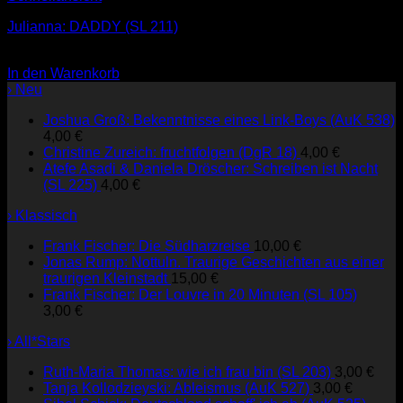
Julianna: DADDY (SL 211)
3,00
€
In den Warenkorb
› Neu
Joshua Groß: Bekenntnisse eines Link-Boys (AuK 538)
4,00
€
Christine Zureich: fruchtfolgen (DgR 18)
4,00
€
Atefe Asadi & Daniela Dröscher: Schreiben ist Nacht
(SL 225)
4,00
€
› Klassisch
Frank Fischer: Die Südharzreise
10,00
€
Jonas Rump: Nottuln. Traurige Geschichten aus einer
traurigen Kleinstadt
15,00
€
Frank Fischer: Der Louvre in 20 Minuten (SL 105)
3,00
€
› All*Stars
Ruth-Maria Thomas: wie ich frau bin (SL 203)
3,00
€
Tanja Kollodzieyski: Ableismus (AuK 527)
3,00
€