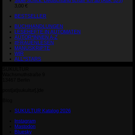
Sibel Schick: Deutschland schaff' ich ab (AuK 525)
3,00
€
BESTSELLER
BUCHHANDLUNGEN
LESEHEFTE IN AUTOMATEN
AUTOR*INNEN A-Z
#FRAUENLESEN
MANUSKRIPTE
WIR
ALL*STARS
SUKULTUR
Wachsmuthstraße 9
13467 Berlin
post[at]sukultur[.]de
Blog
SUKULTUR Katalog 2026
Instagram
Mastodon
Bluesky