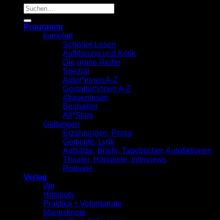
Suche
nach:
Programm
komplett
Schöner Lesen
Aufklärung und Kritik
Die grüne Reihe
Spezial
Autor*innen A-Z
Gestalter*innen A-Z
#frauenlesen
Bestseller
All*Stars
Gattungen
Erzählungen, Prosa
Gedichte, Lyrik
Aufsätze, Briefe, Tagebücher, Autofiktionen
Theater, Hörspiele, Interviews
Romane
Verlag
Wir
Hotspots
Praktika + Volontariate
Manuskripte