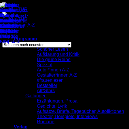
Zum
Inhalt
springen
Autor*innen A-Z
/
Julianna
Einzelnes Ergebnis wird angezeigt
Programm
komplett
Schöner Lesen
Aufklärung und Kritik
Julianna
Die grüne Reihe
Spezial
Autor*innen A-Z
Gestalter*innen A-Z
#frauenlesen
Bestseller
All*Stars
Gattungen
Erzählungen, Prosa
Gedichte, Lyrik
Aufsätze, Briefe, Tagebücher, Autofiktionen
Theater, Hörspiele, Interviews
Romane
Verlag