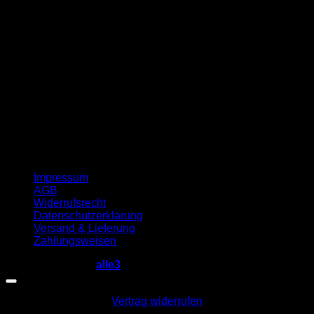
G
Impressum
AGB
Widerrufsrecht
Datenschutzerklärung
Versand & Lieferung
Zahlungsweisen
Copyright 2026 ©
alle3
Vertrag widerrufen