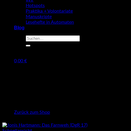
Wir
Hotspots
Praktika + Volontariate
Manuskripte
Lesehefte in Automaten
Blog
Suche
nach:
0,00
€
Warenkorb
Es befinden sich keine Produkte im Warenkorb.
Zurück zum Shop
Schnellansicht