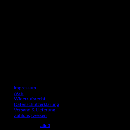
G
P
Impressum
AGB
Widerrufsrecht
Datenschutzerklärung
Versand & Lieferung
Zahlungsweisen
Copyright 2026 ©
alle3