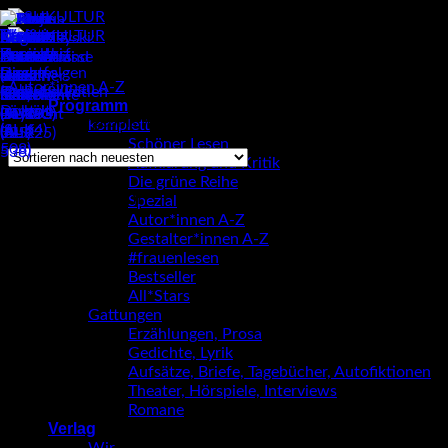
Zum
Inhalt
springen
Autor*innen A-Z
/
Jonis Hartmann
Programm
Einzelnes Ergebnis wird angezeigt
komplett
Schöner Lesen
Aufklärung und Kritik
Die grüne Reihe
Jonis Hartmann
Spezial
Autor*innen A-Z
Gestalter*innen A-Z
#frauenlesen
Bestseller
All*Stars
Gattungen
Erzählungen, Prosa
Gedichte, Lyrik
Aufsätze, Briefe, Tagebücher, Autofiktionen
Theater, Hörspiele, Interviews
Romane
Verlag