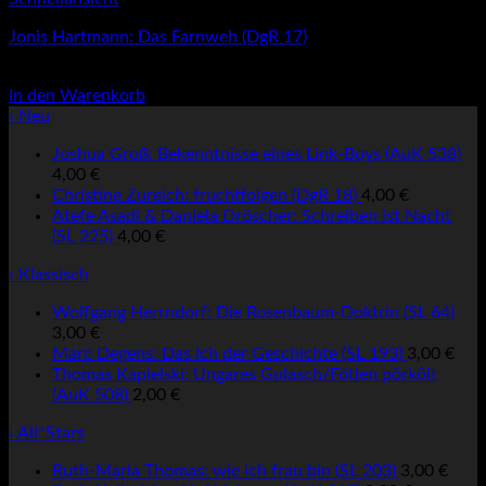
Jonis Hartmann: Das Farnweh (DgR 17)
4,00
€
In den Warenkorb
› Neu
Joshua Groß: Bekenntnisse eines Link-Boys (AuK 538)
4,00
€
Christine Zureich: fruchtfolgen (DgR 18)
4,00
€
Atefe Asadi & Daniela Dröscher: Schreiben ist Nacht
(SL 225)
4,00
€
› Klassisch
Wolfgang Herrndorf: Die Rosenbaum-Doktrin (SL 64)
3,00
€
Marc Degens: Das Ich der Geschichte (SL 193)
3,00
€
Thomas Kapielski: Ungares Gulasch/Főtlen pörkölt
(AuK 508)
2,00
€
› All*Stars
Ruth-Maria Thomas: wie ich frau bin (SL 203)
3,00
€