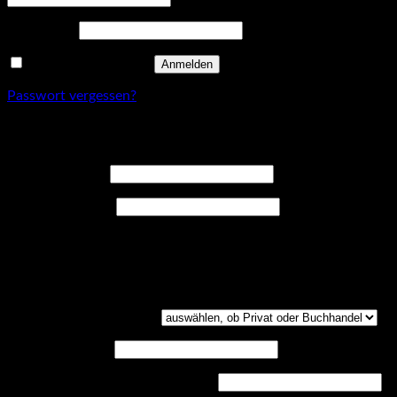
Erforderlich
Passwort
*
Angemeldet bleiben
Anmelden
Passwort vergessen?
Registrieren
Erforderlich
Benutzername
*
Erforderlich
E-Mail-Adresse
*
Ein Link zum Erstellen eines neuen Passwort wird an deine E-
Mail-Adresse gesendet.
Kundengruppe
(optional)
UST-ID
(optional)
Handelsregisternummer
(optional)