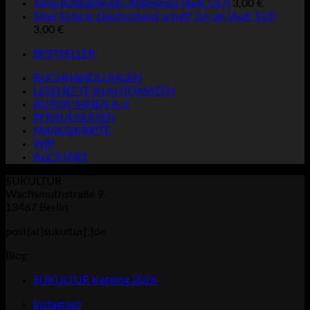
Tanja Kollodzieyski: Ableismus (AuK 527)
3,00
€
Sibel Schick: Deutschland schaff' ich ab (AuK 525)
3,00
€
BESTSELLER
BUCHHANDLUNGEN
LESEHEFTE IN AUTOMATEN
AUTOR*INNEN A-Z
#FRAUENLESEN
MANUSKRIPTE
WIR
ALL*STARS
SUKULTUR
Wachsmuthstraße 9
13467 Berlin
post[at]sukultur[.]de
Blog
SUKULTUR Katalog 2026
Instagram