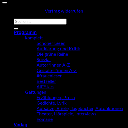
Vertrag widerrufen
Suche
nach:
Programm
komplett
Schöner Lesen
Aufklärung und Kritik
Die grüne Reihe
Spezial
Autor*innen A-Z
Gestalter*innen A-Z
#frauenlesen
Bestseller
All*Stars
Gattungen
Erzählungen, Prosa
Gedichte, Lyrik
Aufsätze, Briefe, Tagebücher, Autofiktionen
Theater, Hörspiele, Interviews
Romane
Verlag