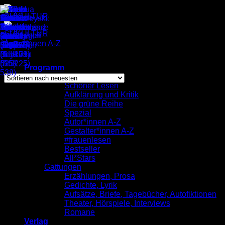
Zum
Inhalt
springen
Autor*innen A-Z
/
Günther Orth
Einzelnes Ergebnis wird angezeigt
Programm
komplett
Schöner Lesen
Aufklärung und Kritik
Günther Orth
Die grüne Reihe
Spezial
Autor*innen A-Z
Gestalter*innen A-Z
#frauenlesen
Bestseller
All*Stars
Gattungen
Erzählungen, Prosa
Gedichte, Lyrik
Aufsätze, Briefe, Tagebücher, Autofiktionen
Theater, Hörspiele, Interviews
Romane
Verlag