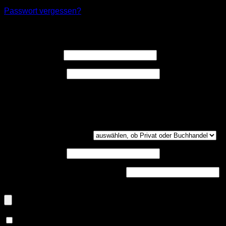
Passwort vergessen?
Registrieren
Erforderlich
Benutzername
*
Erforderlich
E-Mail-Adresse
*
Ein Link zum Erstellen eines neuen Passwort wird an deine
E-Mail-Adresse gesendet.
Kundengruppe
(optional)
UST-ID
(optional)
Handelsregisternummer
(optional)
Dokumenten-Upload (PDF, max. 800kb)
(optional)
Ja, ich möchte ein Kundenkonto eröffnen und akzeptiere