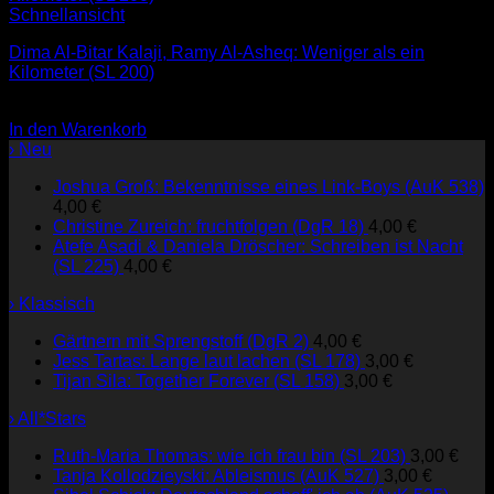
Schnellansicht
Dima Al-Bitar Kalaji, Ramy Al-Asheq: Weniger als ein
Kilometer (SL 200)
4,00
€
In den Warenkorb
› Neu
Joshua Groß: Bekenntnisse eines Link-Boys (AuK 538)
4,00
€
Christine Zureich: fruchtfolgen (DgR 18)
4,00
€
Atefe Asadi & Daniela Dröscher: Schreiben ist Nacht
(SL 225)
4,00
€
› Klassisch
Gärtnern mit Sprengstoff (DgR 2)
4,00
€
Jess Tartas: Lange laut lachen (SL 178)
3,00
€
Tijan Sila: Together Forever (SL 158)
3,00
€
› All*Stars
Ruth-Maria Thomas: wie ich frau bin (SL 203)
3,00
€
Tanja Kollodzieyski: Ableismus (AuK 527)
3,00
€