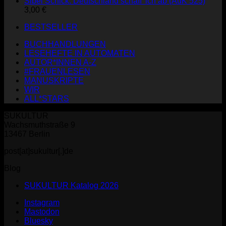
Sibel Schick: Deutschland schaff' ich ab (AuK 525)
3,00
€
BESTSELLER
BUCHHANDLUNGEN
LESEHEFTE IN AUTOMATEN
AUTOR*INNEN A-Z
#FRAUENLESEN
MANUSKRIPTE
WIR
ALL*STARS
SUKULTUR
Wachsmuthstraße 9
13467 Berlin
post[at]sukultur[.]de
Blog
SUKULTUR Katalog 2026
Instagram
Mastodon
Bluesky