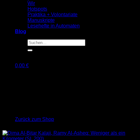
Wir
Hotspots
Praktika + Volontariate
Manuskripte
Lesehefte in Automaten
Blog
Suche
nach:
0,00
€
Warenkorb
Es befinden sich keine Produkte im Warenkorb.
Zurück zum Shop