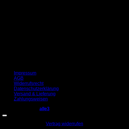
G
Impressum
AGB
Widerrufsrecht
Datenschutzerklärung
Versand & Lieferung
Zahlungsweisen
Copyright 2026 ©
alle3
Vertrag widerrufen