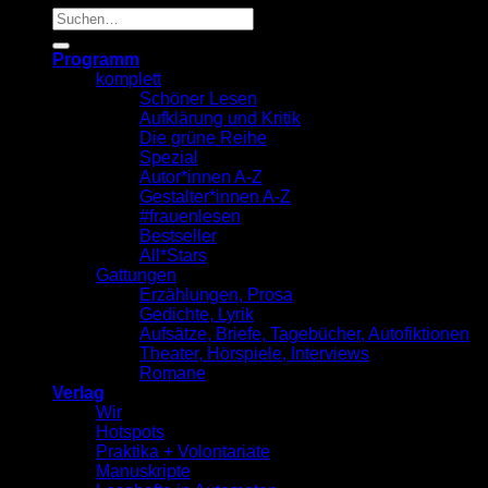
Suche
nach:
Programm
komplett
Schöner Lesen
Aufklärung und Kritik
Die grüne Reihe
Spezial
Autor*innen A-Z
Gestalter*innen A-Z
#frauenlesen
Bestseller
All*Stars
Gattungen
Erzählungen, Prosa
Gedichte, Lyrik
Aufsätze, Briefe, Tagebücher, Autofiktionen
Theater, Hörspiele, Interviews
Romane
Verlag
Wir
Hotspots
Praktika + Volontariate
Manuskripte