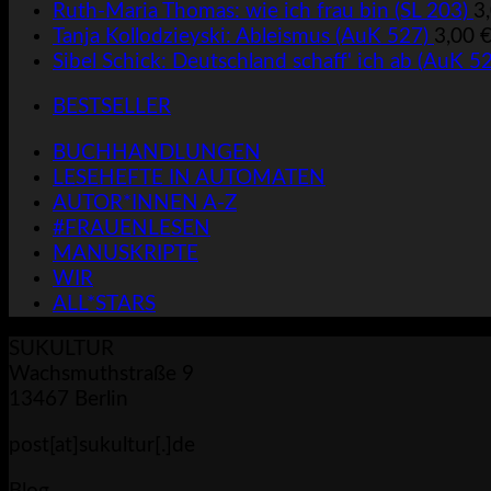
Ruth-Maria Thomas: wie ich frau bin (SL 203)
3
Tanja Kollodzieyski: Ableismus (AuK 527)
3,00
Sibel Schick: Deutschland schaff' ich ab (AuK 5
BESTSELLER
BUCHHANDLUNGEN
LESEHEFTE IN AUTOMATEN
AUTOR*INNEN A-Z
#FRAUENLESEN
MANUSKRIPTE
WIR
ALL*STARS
SUKULTUR
Wachsmuthstraße 9
13467 Berlin
post[at]sukultur[.]de