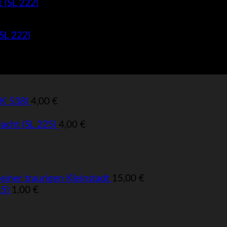
(SL 222)
uK 538)
4,00
€
Nacht (SL 225)
4,00
€
einer traurigen Kleinstadt
15,00
€
55)
1,00
€