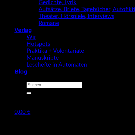
Gedichte, Lyrik
Aufsätze, Briefe, Tagebücher, Autofik
Theater, Hörspiele, Interviews
Romane
Verlag
Wir
Hotspots
Praktika + Volontariate
Manuskripte
Lesehefte in Automaten
Blog
Suche
nach:
0,00
€
Warenkorb