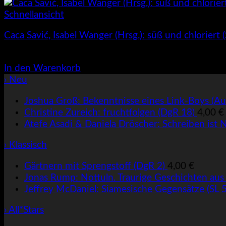
Schnellansicht
Caca Savić, Isabel Wanger (Hrsg.): süß und chloriert 
5,00
€
In den Warenkorb
› Neu
Joshua Groß: Bekenntnisse eines Link-Boys (A
Christine Zureich: fruchtfolgen (DgR 18)
4,00
€
Atefe Asadi & Daniela Dröscher: Schreiben ist 
› Klassisch
Gärtnern mit Sprengstoff (DgR 2)
4,00
€
Jonas Rump: Nottuln. Traurige Geschichten aus 
Jeffrey McDaniel: Siamesische Gegensätze (SL 
› All*Stars