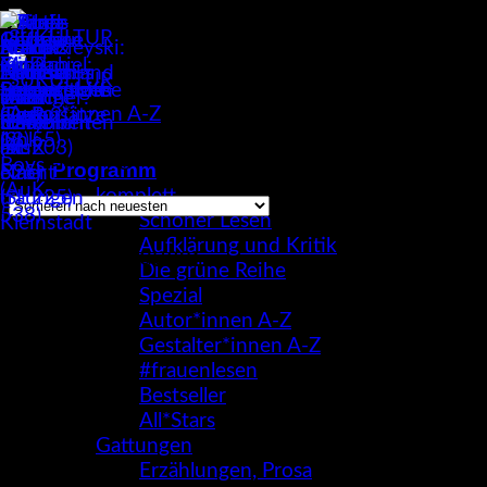
Zum
Inhalt
springen
Autor*innen A-Z
/
Franziska Hauser
Einzelnes Ergebnis wird angezeigt
Programm
komplett
Schöner Lesen
Aufklärung und Kritik
Franziska Hauser
Die grüne Reihe
Spezial
Autor*innen A-Z
Gestalter*innen A-Z
#frauenlesen
Bestseller
All*Stars
Gattungen
Erzählungen, Prosa