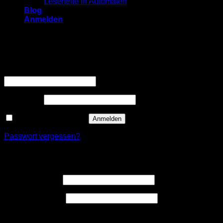
Lesehefte in Automaten
Blog
Anmelden
Anmelden
Erforderlich
Benutzername oder E-Mail-Adresse
*
Erforderlich
Passwort
*
Angemeldet bleiben
Anmelden
Passwort vergessen?
Registrieren
Erforderlich
Benutzername
*
Erforderlich
E-Mail-Adresse
*
Ein Link zum Erstellen eines neuen Passwort wird an deine