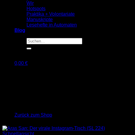
Wir
Hotspots
Praktika + Volontariate
Manuskripte
Lesehefte in Automaten
Blog
Suche
nach:
0,00
€
Warenkorb
Es befinden sich keine Produkte im Warenkorb.
Zurück zum Shop
Schnellansicht