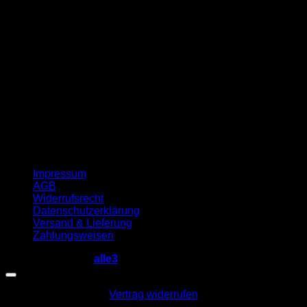
G
Impressum
AGB
Widerrufsrecht
Datenschutzerklärung
Versand & Lieferung
Zahlungsweisen
Copyright 2026 ©
alle3
Vertrag widerrufen