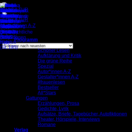
Zum
Inhalt
springen
Autor*innen A-Z
/
Aras San
Einzelnes Ergebnis wird angezeigt
Programm
komplett
Schöner Lesen
Aufklärung und Kritik
Aras San
Die grüne Reihe
Spezial
Autor*innen A-Z
Gestalter*innen A-Z
#frauenlesen
Bestseller
All*Stars
Gattungen
Erzählungen, Prosa
Gedichte, Lyrik
Aufsätze, Briefe, Tagebücher, Autofiktionen
Theater, Hörspiele, Interviews
Romane
Verlag