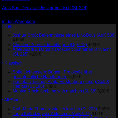
Aras San: Der virale Instagram-Tisch (SL 224)
3,00
€
In den Warenkorb
› Neu
Joshua Groß: Bekenntnisse eines Link-Boys (AuK 538)
4,00
€
Christine Zureich: fruchtfolgen (DgR 18)
4,00
€
Atefe Asadi & Daniela Dröscher: Schreiben ist Nacht
(SL 225)
4,00
€
› Klassisch
Sofie Lichtenstein: Bügeln. Protokolle über
geschlechtliche Handlungen
24,00
€
Daniela Dröscher, Paula Fürstenberg (Hrsg.): Soll &
Habitus (SL 195)
3,00
€
Monika Rinck: fumbling with matches (SL 38)
3,00
€
› All*Stars
Ruth-Maria Thomas: wie ich frau bin (SL 203)
3,00
€
Tanja Kollodzieyski: Ableismus (AuK 527)
3,00
€