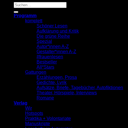
Suche
nach:
Programm
komplett
Schöner Lesen
Aufklärung und Kritik
Die grüne Reihe
Spezial
Autor*innen A-Z
Gestalter*innen A-Z
#frauenlesen
Bestseller
All*Stars
Gattungen
Erzählungen, Prosa
Gedichte, Lyrik
Aufsätze, Briefe, Tagebücher, Autofiktionen
Theater, Hörspiele, Interviews
Romane
Verlag
Wir
Hotspots
Praktika + Volontariate
Manuskripte