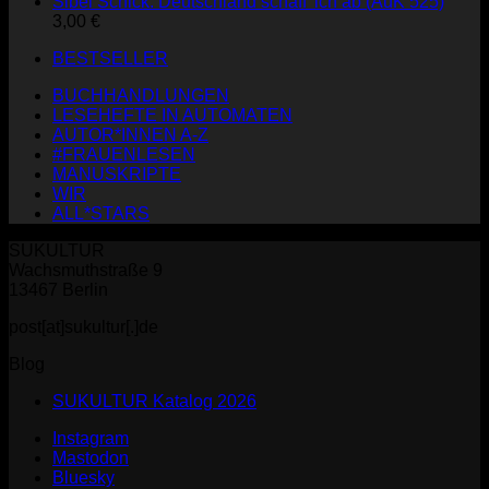
Sibel Schick: Deutschland schaff' ich ab (AuK 525)
3,00
€
BESTSELLER
BUCHHANDLUNGEN
LESEHEFTE IN AUTOMATEN
AUTOR*INNEN A-Z
#FRAUENLESEN
MANUSKRIPTE
WIR
ALL*STARS
SUKULTUR
Wachsmuthstraße 9
13467 Berlin
post[at]sukultur[.]de
Blog
SUKULTUR Katalog 2026
Instagram
Mastodon
Bluesky