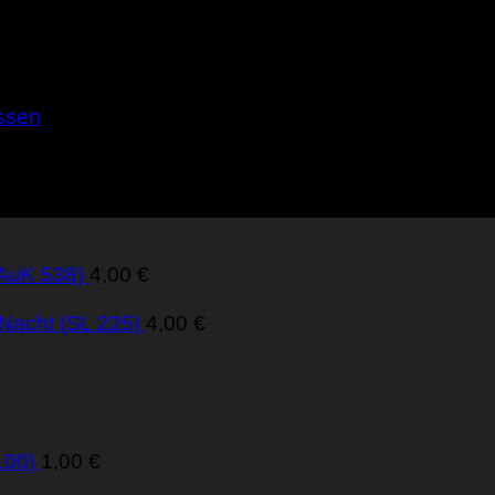
ssen
(AuK 538)
4,00
€
 Nacht (SL 225)
4,00
€
100)
1,00
€