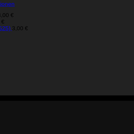
tionen
3,00
€
0
€
 525)
3,00
€