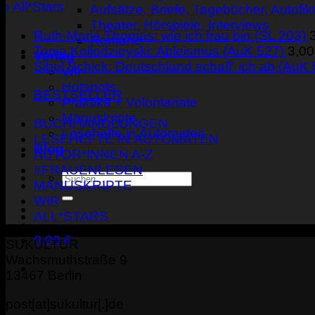
› All*Stars
Aufsätze, Briefe, Tagebücher, Autofik
Theater, Hörspiele, Interviews
Ruth-Maria Thomas: wie ich frau bin (SL 203)
Romane
Tanja Kollodzieyski: Ableismus (AuK 527)
3,0
Verlag
Sibel Schick: Deutschland schaff' ich ab (AuK
Wir
Hotspots
BESTSELLER
Praktika + Volontariate
Manuskripte
BUCHHANDLUNGEN
Lesehefte in Automaten
LESEHEFTE IN AUTOMATEN
Blog
AUTOR*INNEN A-Z
#FRAUENLESEN
Suche
MANUSKRIPTE
nach:
WIR
ALL*STARS
0,00
€
SUKULTUR
Wachsmuthstraße 9
13467 Berlin
post[at]sukultur[.]de