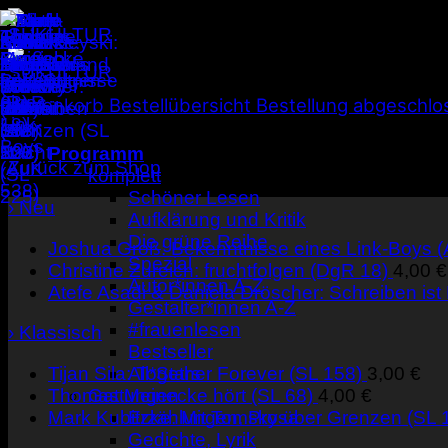
Zum
Inhalt
springen
Warenkorb
Bestellübersicht
Bestellung abgeschlo
Dein Warenkorb ist gegenwärtig leer.
Programm
Zurück zum Shop
komplett
Schöner Lesen
› Neu
Aufklärung und Kritik
Die grüne Reihe
Joshua Groß: Bekenntnisse eines Link-Boys 
Spezial
Christine Zureich: fruchtfolgen (DgR 18)
4,00
€
Autor*innen A-Z
Atefe Asadi & Daniela Dröscher: Schreiben ist
Gestalter*innen A-Z
#frauenlesen
› Klassisch
Bestseller
Tijan Sila: Together Forever (SL 158)
3,00
€
All*Stars
Thomas Meinecke hört (SL 68)
4,00
€
Gattungen
Mark Kubitzke: Mit Tomsky über Grenzen (SL 
Erzählungen, Prosa
Gedichte, Lyrik